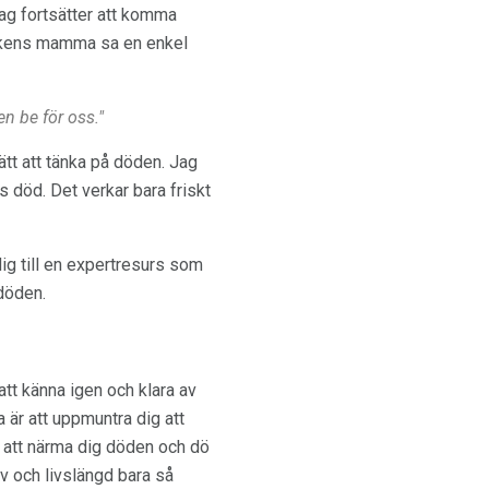
ag fortsätter att komma
 pojkens mamma sa en enkel
n be för oss."
ätt att tänka på döden. Jag
 död. Det verkar bara friskt
ig till en expertresurs som
 döden.
tt känna igen och klara av
 är att uppmuntra dig att
 att närma dig döden och dö
iv och livslängd bara så