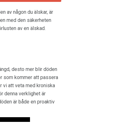
en av någon du älskar, är
 även med den säkerheten
örlusten av en älskad.
längd, desto mer blir döden
miljer som kommer att passera
r vi att veta med kroniska
r denna verklighet är
döden är både en proaktiv