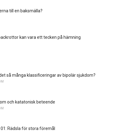
erna till en baksmälla?
 packrottor kan vara ett tecken på hämning
 det så många klassificeringar av bipolär sjukdom?
OM
dom och katatonisk beteende
OM
01: Rädsla för stora föremål