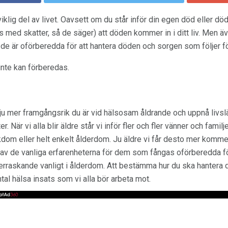
lig del av livet. Oavsett om du står inför din egen död eller död
s med skatter, så de säger) att döden kommer in i ditt liv. Men
 de är oförberedda för att hantera döden och sorgen som följer f
inte kan förberedas.
t ju mer framgångsrik du är vid hälsosam åldrande och uppnå livs
er. När vi alla blir äldre står vi inför fler och fler vänner och fa
sjukdom eller helt enkelt ålderdom. Ju äldre vi får desto mer komme
 av de vanliga erfarenheterna för dem som fångas oförberedda fö
verraskande vanligt i ålderdom. Att bestämma hur du ska hantera 
tal hälsa insats som vi alla bör arbeta mot.