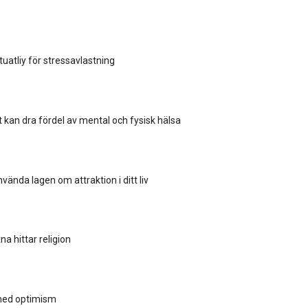
uatliy för stressavlastning
t kan dra fördel av mental och fysisk hälsa
vända lagen om attraktion i ditt liv
a hittar religion
med optimism