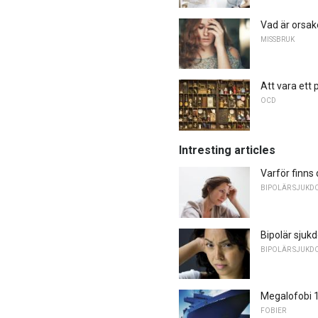
Vad är orsak
MISSBRUK
Att vara ett
OCD
Intresting articles
Varför finns
BIPOLÄR SJUKD
Bipolär sjuk
BIPOLÄR SJUKD
Megalofobi 1
FOBIER