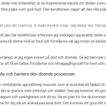
å under min erfarenhet, är en inspirerande känsla om döden som j
 en liten pojke som gick bort. Den berättelsen säger att den lilla
att vara din mamma. Vi hade mycket roligt. Jag älskar dig. Vänlige
 till den här berättelsen eftersom jag verkligen uppskattar detta s
nna nå denna nivå av fred och förståelse när jag möter en kärleks
vslängd, är jag ingen expert på död och döende. Så jag hänvisar d
 att få en bättre förståelse och tillvägagångssätt för livet och
reda och hantera den döende processen
omfattande uppsättning resurser som är avsedda att hjälpa till a
et är gradvis eller plötsligt och snabbt. Vad jag kommer att göra
ppen och verkligheten och dö nu. Ha en plan för hur du kommer
a för dig när en älskad passerar bort. Det kommer att göra ditt l