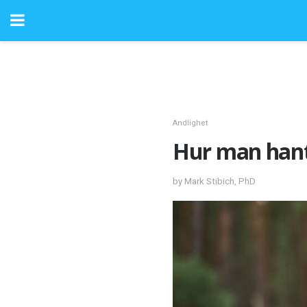
Andlighet
Hur man hant
by Mark Stibich, PhD