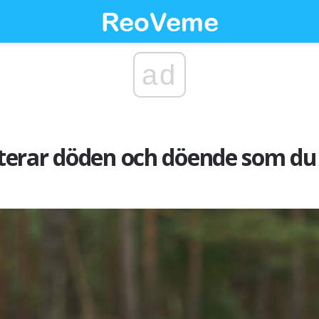
ad
erar döden och döende som du 