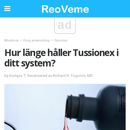
ad
Missbruk
Drog användning
Opioider
Hur länge håller Tussionex i
ditt system?
by Kompis T; Recenserad av Richard N. Fogoros, MD