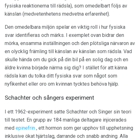
fysiska reaktionerna till rädsla), som omedelbart följs av
känslan (medvetenhetens medvetna erfarenhet).
Den omedelbara miljön spelar en viktig roll i hur fysiska
svar identifieras och märks. I exemplet ovan bidrar den
mörka, ensamma inställningen och den plötsliga närvaron av
en olycklig främling till känslan av känslan som rädsla. Vad
skulle hända om du gick på din bil på en solig dag och en
äldre kvinna började närma sig dig? I stället för att känna
rädsla kan du tolka ditt fysiska svar som något som
nyfikenhet eller oro om kvinnan tycktes behöva hjälp.
Schachter och sångers experiment
I ett 1962-experiment satte Schachter och Singer sin teori
till testet. En grupp av 184 manliga deltagare injicerades
med
epinefrin
, ett hormon som ger upphov till upphetsning
inklusive ökat hjärtslag, darrande och snabb andning. Alla