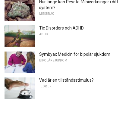
Hur länge kan Peyote få biverkningar i ditt
system?
MISSBRUK
Tic Disorders och ADHD
ADHD
Symbyax Medicin för bipolär sjukdom
BIPOLÄR SJUKDOM
Vad är en tillståndsstimulus?
TEORIER