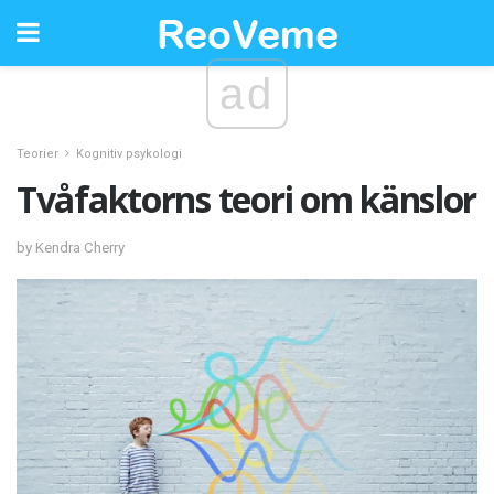
ad
Teorier
Kognitiv psykologi
Tvåfaktorns teori om känslor
by Kendra Cherry