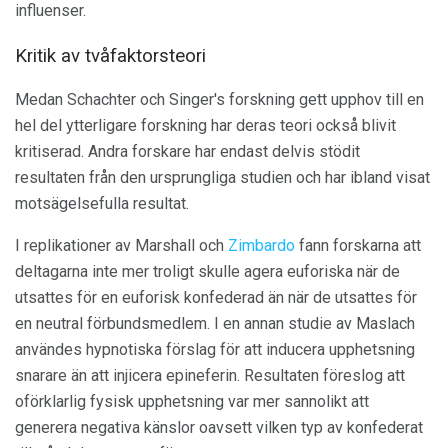
influenser.
Kritik av tvåfaktorsteori
Medan Schachter och Singer's forskning gett upphov till en
hel del ytterligare forskning har deras teori också blivit
kritiserad. Andra forskare har endast delvis stödit
resultaten från den ursprungliga studien och har ibland visat
motsägelsefulla resultat.
I replikationer av Marshall och
Zimbardo
fann forskarna att
deltagarna inte mer troligt skulle agera euforiska när de
utsattes för en euforisk konfederad än när de utsattes för
en neutral förbundsmedlem. I en annan studie av Maslach
användes hypnotiska förslag för att inducera upphetsning
snarare än att injicera epineferin. Resultaten föreslog att
oförklarlig fysisk upphetsning var mer sannolikt att
generera negativa känslor oavsett vilken typ av konfederat