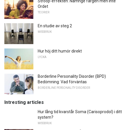
Stroop-effekten: Namnge färgen men inte
Ordet
TEORIER
En studie av steg 2
MISSBRUK
Hur höj ditt humör direkt
LYCKA
Borderline Personality Disorder (BPD)
Bedömning: Vad förväntas
BORDERLINE PERSONALITY DISORDER
Intresting articles
Hur lång tid kvarstår Soma (Carisoprodol) i ditt
system?
MISSBRUK