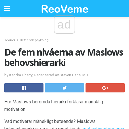
ad
Teorier
Beteendepsykologi
De fem nivåerna av Maslows
behovshierarki
by Kendra Cherry; Recenserad av Steven Gans, MD
Hur Maslows berömda hierarki förklarar mänsklig
motivation
Vad motiverar mänskligt beteende? Maslows
behovshierarki är en av de mest kända
motivationsteorierna