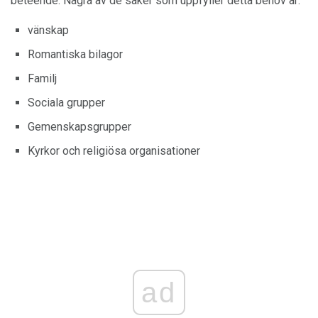
beteende. Några av de saker som uppfyller detta behov är:
vänskap
Romantiska bilagor
Familj
Sociala grupper
Gemenskapsgrupper
Kyrkor och religiösa organisationer
ad