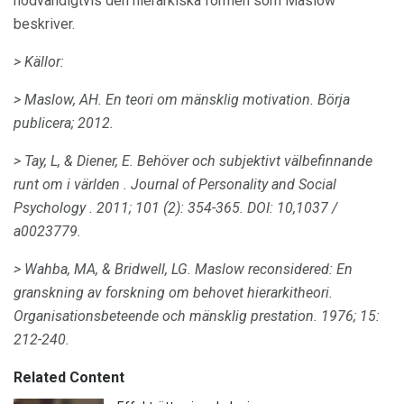
nödvändigtvis den hierarkiska formen som Maslow
beskriver.
> Källor:
> Maslow, AH.
En teori om mänsklig motivation.
Börja
publicera;
2012.
> Tay, L, & Diener, E. Behöver och subjektivt välbefinnande
runt om i världen
.
Journal of Personality and Social
Psychology
.
2011;
101 (2): 354-365.
DOI: 10,1037 /
a0023779.
> Wahba, MA, & Bridwell, LG.
Maslow reconsidered: En
granskning av forskning om behovet hierarkitheori.
Organisationsbeteende och mänsklig prestation.
1976; 15:
212-240.
Related Content