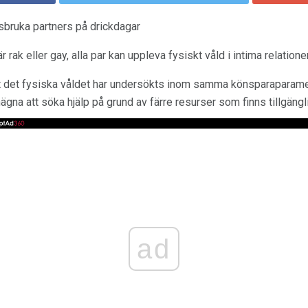
sbruka partners på drickdagar
r rak eller gay, alla par kan uppleva fysiskt våld i intima relatione
t det fysiska våldet har undersökts inom samma könsparaparame
na att söka hjälp på grund av färre resurser som finns tillgäng
ad