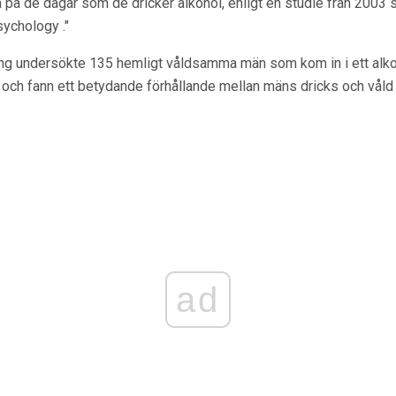
på de dagar som de dricker alkohol, enligt en studie från 2003 
sychology ."
ng undersökte 135 hemligt våldsamma män som kom in i ett al
ch fann ett betydande förhållande mellan mäns dricks och våld 
ad