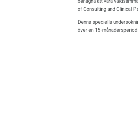
benägna att vara våldsamma 
of Consulting and Clinical P
Denna speciella undersökni
över en 15-månadersperiod o