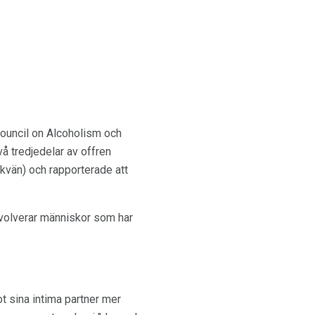
 Council on Alcoholism och
vå tredjedelar av offren
ckvän) och rapporterade att
nvolverar människor som har
ot sina intima partner mer