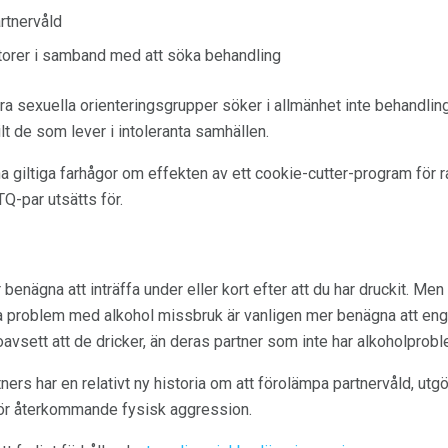
artnervåld
torer i samband med att söka behandling
a sexuella orienteringsgrupper söker i allmänhet inte behandlin
t de som lever i intoleranta samhällen.
giltiga farhågor om effekten av ett cookie-cutter-program för r
-par utsätts för.
nägna att inträffa under eller kort efter att du har druckit. Men
a problem med alkohol missbruk är vanligen mer benägna att enga
oavsett att de dricker, än deras partner som inte har alkoholprobl
ners har en relativt ny historia om att förolämpa partnervåld, utgö
 för återkommande fysisk aggression.