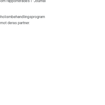
som rapporterades i "Journal
koholismbehandlingsprogram
mot deras partner.