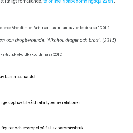
tt farligt förhållande,
ta online-riskbedömningsquizzen
.
eteende: Alkoholism och Partner Aggression bland gay och lesbiska par."
(2011)
ism och drogberoende.
"Alkohol, droger och brott".
(2015)
: Faktablad - Alkoholbruk och din hälsa (2016)
 av barnmisshandel
 ge upphov till våld i alla typer av relationer
a, figurer och exempel på fall av barnmissbruk