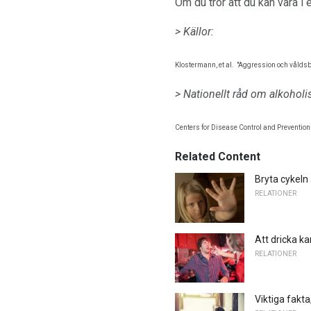
Om du tror att du kan vara i e
> Källor:
Klostermann, et al.
"Aggression och våldsb
> Nationellt råd om alkohol
Centers for Disease Control and Prevention
Related Content
Bryta cykeln
RELATIONER
Att dricka kan
RELATIONER
Viktiga fakt