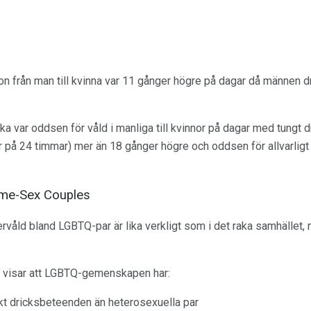
n från man till kvinna var 11 gånger högre på dagar då männen d
a var oddsen för våld i manliga till kvinnor på dagar med tungt d
r på 24 timmar) mer än 18 gånger högre och oddsen för allvarligt
ame-Sex Couples
våld bland LGBTQ-par är lika verkligt som i det raka samhället, 
 visar att LGBTQ-gemenskapen har:
kt dricksbeteenden än heterosexuella par