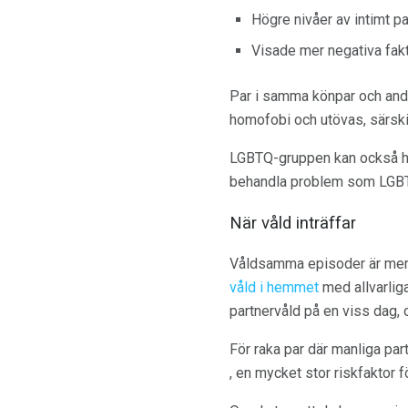
Högre nivåer av intimt p
Visade mer negativa fak
Par i samma könpar och andr
homofobi och utövas, särskil
LGBTQ-gruppen kan också ha 
behandla problem som LGBTQ
När våld inträffar
Våldsamma episoder är mer be
våld i hemmet
med allvarlig
partnervåld på en viss dag, 
För raka par där manliga part
, en mycket stor riskfaktor