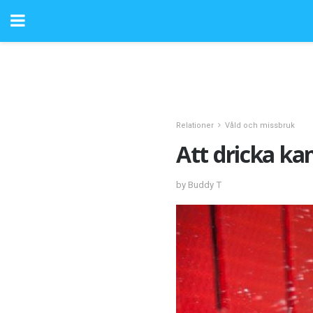
Relationer
Våld och missbruk
Att dricka kan
by Buddy T