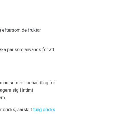
g eftersom de fruktar
aka par som används för att
 män som är i behandling för
gera sig i intimt
em.
r dricks, särskilt
tung dricks