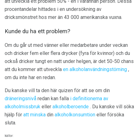
att utveckla ett problem 50% - en i varannan person. Dessa
procentandelar hittades i en undersökning av
dricksmönstret hos mer än 43 000 amerikanska vuxna.
Kunde du ha ett problem?
Om du går ut med vänner eller medarbetare under veckan
och dricker fem eller flera drycker (fyra för kvinnor) och du
också dricker tungt en natt under helgen, är det 50-50 chans
att du kommer att utveckla
en alkoholanvändningstörning
,
om du inte har en redan.
Du kanske vill ta den här quizen för att se om din
dräneringsnivå
redan kan falla
i definitionerna av
alkoholmissbruk
eller
alkoholberoende
. Du kanske vill söka
hjälp för
att minska
din
alkoholkonsumtion
eller försöka
sluta.
källor: