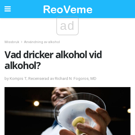
ad
Missbruk
Användning av alkohol
Vad dricker alkohol vid
alkohol?
by Kompis T; Recenserad av Richard N. Fogoros, MD