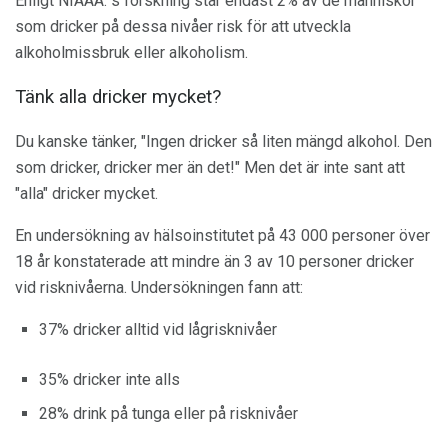
Enligt NIAAA: s forskning står endast 2% av de människor
som dricker på dessa nivåer risk för att utveckla
alkoholmissbruk eller alkoholism.
Tänk alla dricker mycket?
Du kanske tänker, "Ingen dricker så liten mängd alkohol. Den
som dricker, dricker mer än det!" Men det är inte sant att
"alla" dricker mycket.
En undersökning av hälsoinstitutet på 43 000 personer över
18 år konstaterade att mindre än 3 av 10 personer dricker
vid risknivåerna. Undersökningen fann att:
37% dricker alltid vid lågrisknivåer
35% dricker inte alls
28% drink på tunga eller på risknivåer