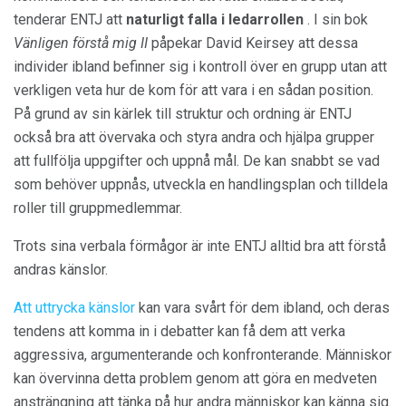
tenderar ENTJ att
naturligt falla i ledarrollen
. I sin bok
Vänligen förstå mig II
påpekar David Keirsey att dessa
individer ibland befinner sig i kontroll över en grupp utan att
verkligen veta hur de kom för att vara i en sådan position.
På grund av sin kärlek till struktur och ordning är ENTJ
också bra att övervaka och styra andra och hjälpa grupper
att fullfölja uppgifter och uppnå mål. De kan snabbt se vad
som behöver uppnås, utveckla en handlingsplan och tilldela
roller till gruppmedlemmar.
Trots sina verbala förmågor är inte ENTJ alltid bra att förstå
andras känslor.
Att uttrycka känslor
kan vara svårt för dem ibland, och deras
tendens att komma in i debatter kan få dem att verka
aggressiva, argumenterande och konfronterande. Människor
kan övervinna detta problem genom att göra en medveten
ansträngning att tänka på hur andra människor kan känna sig.