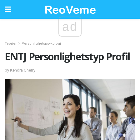
ad
Teorier
Personlighetspsykologi
ENTJ Personlighetstyp Profil
by Kendra Cherry