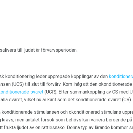
livera till ljudet är förvärvsperioden.
isk konditionering leder upprepade kopplingar av den
konditione
sen (UCS) till slut till förvärv. Kom ihåg att den okonditionerad
onditionerade svaret
(UCR). Efter sammankoppling av CS med 
la svaret, vilket nu är känt som det konditionerade svaret (CR).
 konditionerade stimulansen och okonditionerad stimulans uppr
g krävs, men antalet försök som behövs kan variera beroende på v
tt frukta ljudet av en rattlesnake. Denna typ av lärande kommer s