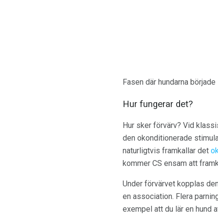
Fasen där hundarna började sa
Hur fungerar det?
Hur sker förvärv? Vid klass
den okonditionerade stimulan
naturligtvis framkallar det
ok
kommer CS ensam att framkal
Under förvärvet kopplas den
en association. Flera parnin
exempel att du lär en hund a