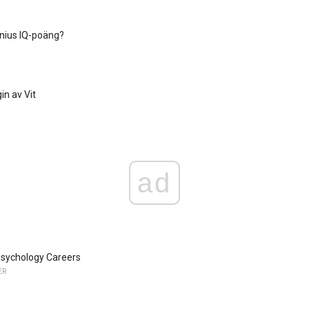
nius IQ-poäng?
in av Vit
ad
Psychology Careers
ER