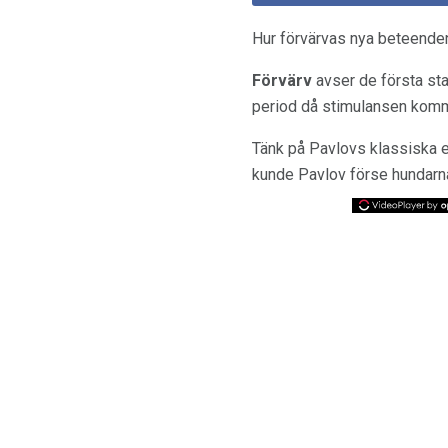
Hur förvärvas nya beteende
Förvärv
avser de första stad
period då stimulansen komm
Tänk på Pavlovs klassiska 
kunde Pavlov förse hundarna a