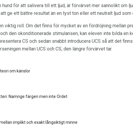
hund för att salivera till ett ljud, är förvärvet mer sannolikt om l
t ge ett bättre resultat än en tyst ton eller ett neutralt ljud som
en viktig roll. Om det finns för mycket av en fördröjning mellan p
och den okonditionerade stimulansen, kan eleven inte bilda en k
t presentera CS och sedan snabbt introducera UCS så att det finn
förseningen mellan UCS och CS, den längre förvärvet tar.
teori om känslor
kten: Namnge färgen men inte Ordet
a mellan implikt och exakt långsiktigt minne