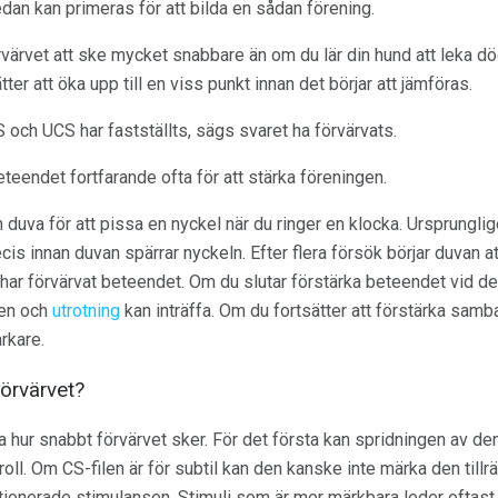
dan kan primeras för att bilda en sådan förening.
värvet att ske mycket snabbare än om du lär din hund att leka dö
ter att öka upp till en viss punkt innan det börjar att jämföras.
och UCS har fastställts, sägs svaret ha förvärvats.
teendet fortfarande ofta för att stärka föreningen.
n duva för att pissa en nyckel när du ringer en klocka. Ursprunglig
cis innan duvan spärrar nyckeln. Efter flera försök börjar duvan a
n har förvärvat beteendet. Om du slutar förstärka beteendet vid de
den och
utrotning
kan inträffa. Om du fortsätter att förstärka sam
rkare.
förvärvet?
ka hur snabbt förvärvet sker. För det första kan spridningen av d
oll. Om CS-filen är för subtil kan den kanske inte märka den tillräc
onerade stimulansen. Stimuli som är mer märkbara leder oftast t