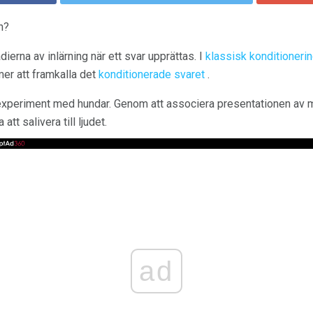
n?
ierna av inlärning när ett svar upprättas. I
klassisk konditioneri
er att framkalla det
konditionerade svaret
.
experiment med hundar. Genom att associera presentationen av m
tt salivera till ljudet.
ad