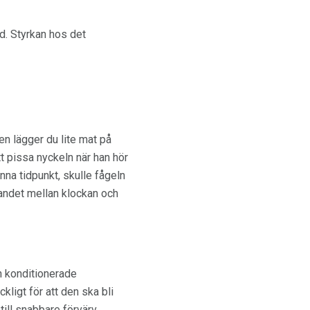
d. Styrkan hos det
en lägger du lite mat på
tt pissa nyckeln när han hör
nna tidpunkt, skulle fågeln
bandet mellan klockan och
en konditionerade
kligt för att den ska bli
ill snabbare förvärv.