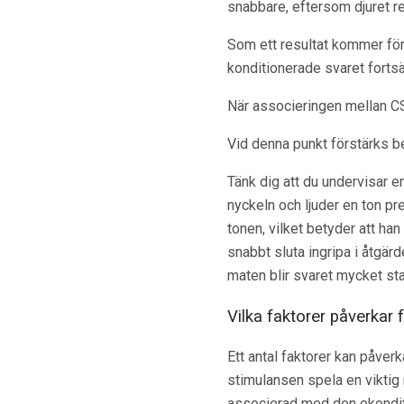
snabbare, eftersom djuret re
Som ett resultat kommer för
konditionerade svaret fortsät
När associeringen mellan CS 
Vid denna punkt förstärks be
Tänk dig att du undervisar e
nyckeln och ljuder en ton pre
tonen, vilket betyder att ha
snabbt sluta ingripa i åtgär
maten blir svaret mycket sta
Vilka faktorer påverkar 
Ett antal faktorer kan påver
stimulansen spela en viktig r
associerad med den okonditi