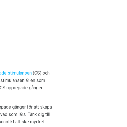
rade stimulansen
(CS) och
e stimulansen är en som
UCS upprepade gånger
epade gånger för att skapa
ad som lärs. Tänk dig till
annolikt att ske mycket