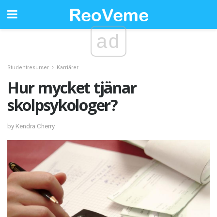
ad
Studentresurser
Karriärer
Hur mycket tjänar
skolpsykologer?
by Kendra Cherry