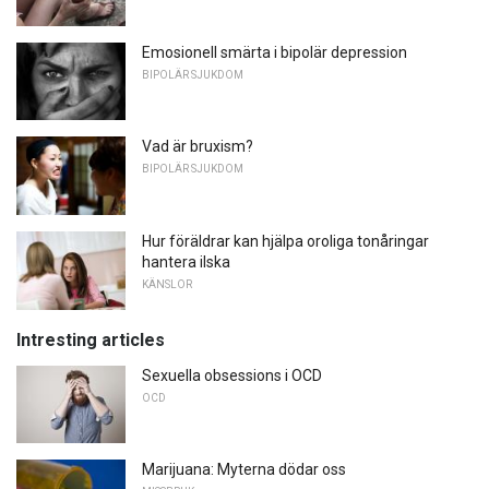
Emosionell smärta i bipolär depression
BIPOLÄR SJUKDOM
Vad är bruxism?
BIPOLÄR SJUKDOM
Hur föräldrar kan hjälpa oroliga tonåringar
hantera ilska
KÄNSLOR
Intresting articles
Sexuella obsessions i OCD
OCD
Marijuana: Myterna dödar oss