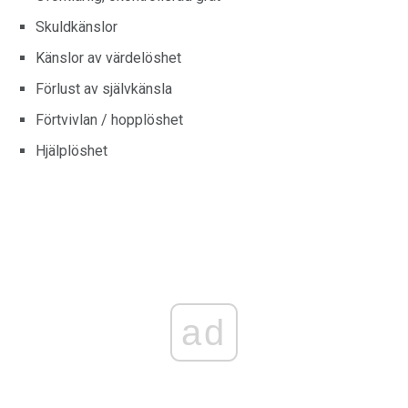
Skuldkänslor
Känslor av värdelöshet
Förlust av självkänsla
Förtvivlan / hopplöshet
Hjälplöshet
ad