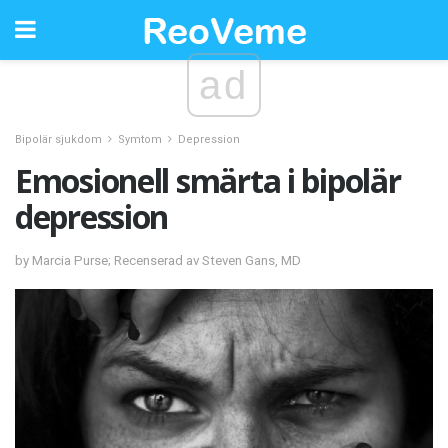
ad
Bipolär sjukdom
Symtom
Depression
Emosionell smärta i bipolär
depression
by Marcia Purse; Recenserad av Steven Gans, MD