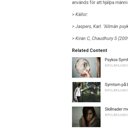
används för att hjälpa männi
> Källor:
> Jaspers, Karl.
"Allmän psyk
> Kiran C, Chaudhury S (200
Related Content
Psykos Symt
BIPOLÄR SJUKD
Symtom på b
BIPOLÄR SJUKD
Skillnader m
BIPOLÄR SJUKD