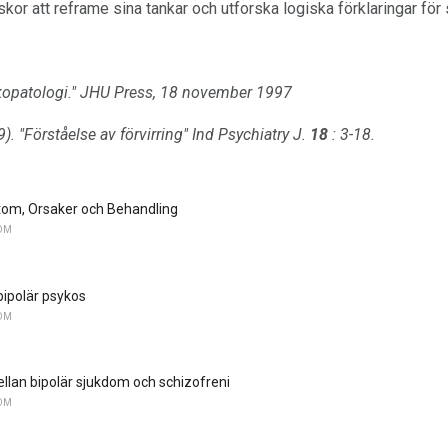
skor att reframe sina tankar och utforska logiska förklaringar för
opatologi."
JHU Press, 18 november 1997
9).
"Förståelse av förvirring"
Ind Psychiatry J.
18
: 3-18.
om, Orsaker och Behandling
OM
ipolär psykos
OM
ellan bipolär sjukdom och schizofreni
OM