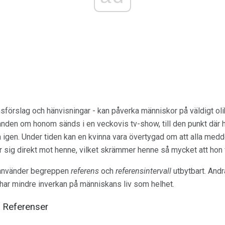
förslag och hänvisningar - kan påverka människor på väldigt olik
nden om honom sänds i en veckovis tv-show, till den punkt där
 igen. Under tiden kan en kvinna vara övertygad om att alla me
ar sig direkt mot henne, vilket skrämmer henne så mycket att hon 
e använder begreppen
referens
och
referensintervall
utbytbart. Andra
 har mindre inverkan på människans liv som helhet.
. Referenser