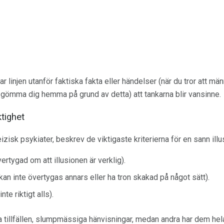
r linjen utanför faktiska fakta eller händelser (när du tror att mä
t gömma dig hemma på grund av detta) att tankarna blir vansinne.
ktighet
zisk psykiater, beskrev de viktigaste kriterierna för en sann illus
rtygad om att illusionen är verklig).
kan inte övertygas annars eller ha tron ​​skakad på något sätt).
nte riktigt alls).
 tillfällen, slumpmässiga hänvisningar, medan andra har dem hela