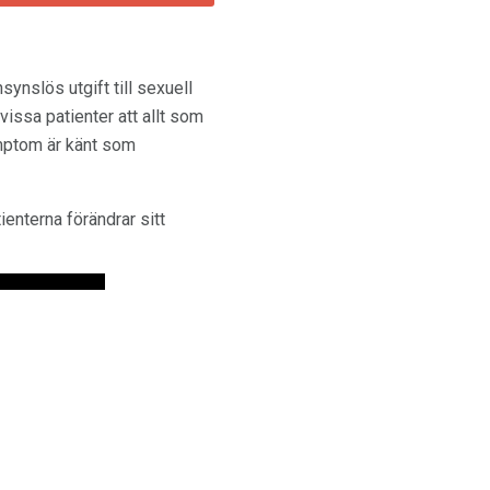
nslös utgift till sexuell
issa patienter att allt som
symptom är känt som
ienterna förändrar sitt