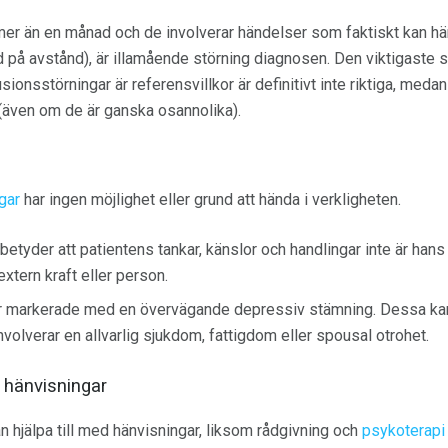
 mer än en månad och de involverar händelser som faktiskt kan hä
 på avstånd), är illamående störning diagnosen. Den viktigaste s
sionsstörningar är referensvillkor är definitivt inte riktiga, medan
 (även om de är ganska osannolika).
gar
har ingen möjlighet eller grund att hända i verkligheten.
etyder att patientens tankar, känslor och handlingar inte är hans 
extern kraft eller person.
r markerade med en övervägande depressiv stämning. Dessa kan
volverar en allvarlig sjukdom, fattigdom eller spousal otrohet.
 hänvisningar
 hjälpa till med hänvisningar, liksom rådgivning och
psykoterapi