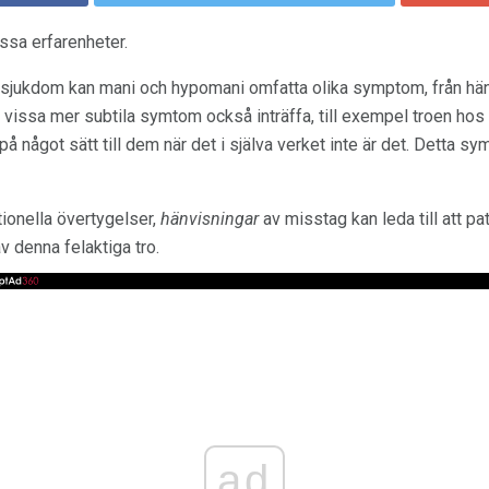
ssa erfarenheter.
jukdom kan mani och hypomani omfatta olika symptom, från hänsy
issa mer subtila symtom också inträffa, till exempel troen hos v
på något sätt till dem när det i själva verket inte är det. Detta 
tionella övertygelser,
hänvisningar
av misstag kan leda till att pat
v denna felaktiga tro.
ad