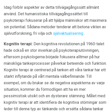
Idag förblir aspekter av detta tillvägagångssätt allmänt
använd. Det humanistiska tillvägagångssättet till
psykoterapi fokuserar på att hjälpa människor att maximera
sin potential. Sådana metoder tenderar att betona vikten av
självutforskning, fri vilja och
självaktualisering
.
Kognitiv terapi:
Den kognitiva revolutionen på 1960-talet
hade också en stor inverkan på psykoterapiutövningen,
eftersom psykologerna började fokusera alltmer på hur
mänskliga tankeprocesser påverkar beteende och funktion.
Kognitiv terapi är centrerad på tanken att våra tankar har ett
starkt inflytande på vårt mentala välbefinnande. Till
exempel, om du brukar se de negativa aspekterna av varje
situation, kommer du förmodligen att ha en mer
pessimistisk utsikt och en dysterare stämning. Målet med
kognitiv terapi är att identifiera de kognitiva störningar som
leder till denna typ av tänkande och ersätta sådana tankar