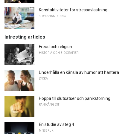
Konstaktiviteter för stressavlastning
STRESSHANTERING
Intresting articles
Freud och religion
HISTORIA OCH BIOGRAFIER
Underhålla en känsla av humor att hantera
LYCKA
Hoppa till slutsatser och panikstörning
PANIKÅNGEST
En studie av steg 4
MISSBRUK