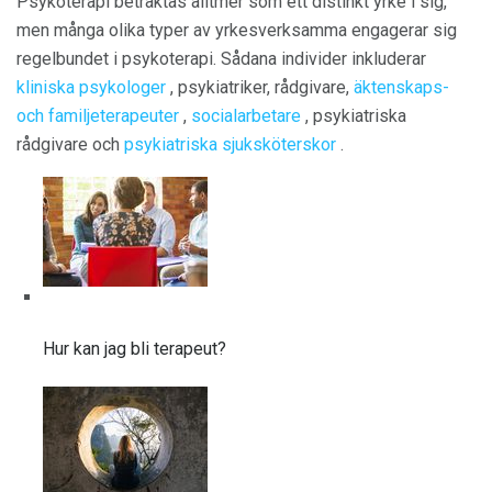
Psykoterapi betraktas alltmer som ett distinkt yrke i sig,
men många olika typer av yrkesverksamma engagerar sig
regelbundet i psykoterapi. Sådana individer inkluderar
kliniska psykologer
, psykiatriker, rådgivare,
äktenskaps-
och familjeterapeuter
,
socialarbetare
, psykiatriska
rådgivare och
psykiatriska sjuksköterskor
.
Hur kan jag bli terapeut?