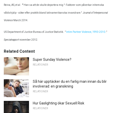
Reina, AS, et al.
"" Han sa att de skulle deportera mig "- Faktorer som påverkar inhemska
våldshjälp - söker efter praktik bland latinamerikanska invandrare."
Journal of Interpersonal
Violence
March 2014.
US Department of Justice Bureau of Justice Statistik.
"
Intim Partner Violence, 1993-2010
."
Specialrapport
november 2012.
Related Content
Super Sunday Violence?
RELATIONER
Så här upptäcker du en farlig man innan du blir
involverad: en granskning
RELATIONER
Hur Gaslighting ökar Sexuell Risk
RELATIONER