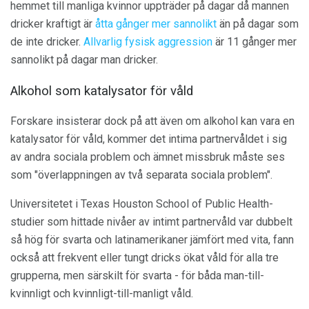
hemmet till manliga kvinnor uppträder på dagar då mannen
dricker kraftigt är
åtta gånger mer sannolikt
än på dagar som
de inte dricker.
Allvarlig fysisk aggression
är 11 gånger mer
sannolikt på dagar man dricker.
Alkohol som katalysator för våld
Forskare insisterar dock på att även om alkohol kan vara en
katalysator för våld, kommer det intima partnervåldet i sig
av andra sociala problem och ämnet missbruk måste ses
som "överlappningen av två separata sociala problem".
Universitetet i Texas Houston School of Public Health-
studier som hittade nivåer av intimt partnervåld var dubbelt
så hög för svarta och latinamerikaner jämfört med vita, fann
också att frekvent eller tungt dricks ökat våld för alla tre
grupperna, men särskilt för svarta - för båda man-till-
kvinnligt och kvinnligt-till-manligt våld.