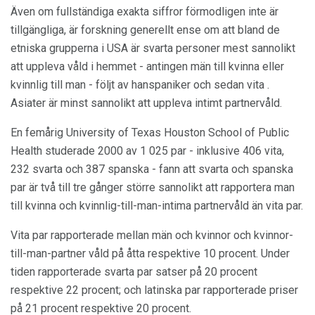
Även om fullständiga exakta siffror förmodligen inte är
tillgängliga, är forskning generellt ense om att bland de
etniska grupperna i USA är svarta personer mest sannolikt
att uppleva våld i hemmet - antingen män till kvinna eller
kvinnlig till man - följt av hanspaniker och sedan vita .
Asiater är minst sannolikt att uppleva intimt partnervåld.
En femårig University of Texas Houston School of Public
Health studerade 2000 av 1 025 par - inklusive 406 vita,
232 svarta och 387 spanska - fann att svarta och spanska
par är två till tre gånger större sannolikt att rapportera man
till kvinna och kvinnlig-till-man-intima partnervåld än vita par.
Vita par rapporterade mellan män och kvinnor och kvinnor-
till-man-partner våld på åtta respektive 10 procent. Under
tiden rapporterade svarta par satser på 20 procent
respektive 22 procent; och latinska par rapporterade priser
på 21 procent respektive 20 procent.