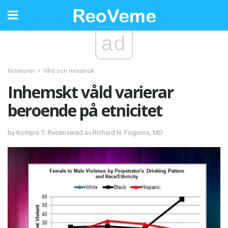
ad
Relationer
Våld och missbruk
Inhemskt våld varierar
beroende på etnicitet
by Kompis T; Recenserad av Richard N. Fogoros, MD