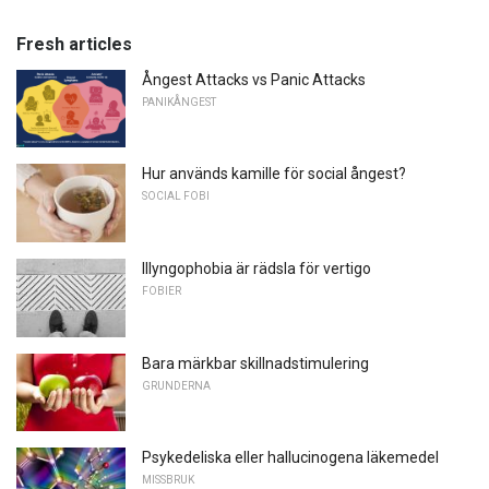
Fresh articles
Ångest Attacks vs Panic Attacks
PANIKÅNGEST
Hur används kamille för social ångest?
SOCIAL FOBI
Illyngophobia är rädsla för vertigo
FOBIER
Bara märkbar skillnadstimulering
GRUNDERNA
Psykedeliska eller hallucinogena läkemedel
MISSBRUK