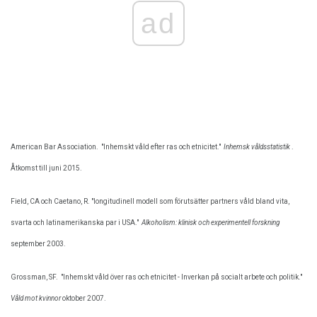
ad
American Bar Association.
"Inhemskt våld efter ras och etnicitet."
Inhemsk våldsstatistik
.
Åtkomst till juni 2015.
Field, CA och Caetano, R. "longitudinell modell som förutsätter partners våld bland vita,
svarta och latinamerikanska par i USA."
Alkoholism: klinisk och experimentell forskning
september 2003.
Grossman, SF.
"Inhemskt våld över ras och etnicitet - Inverkan på socialt arbete och politik."
Våld mot kvinnor
oktober 2007.