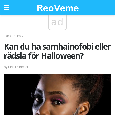
ad
Fobier
Typer
Kan du ha samhainofobi eller
rädsla för Halloween?
by Lisa Fritscher