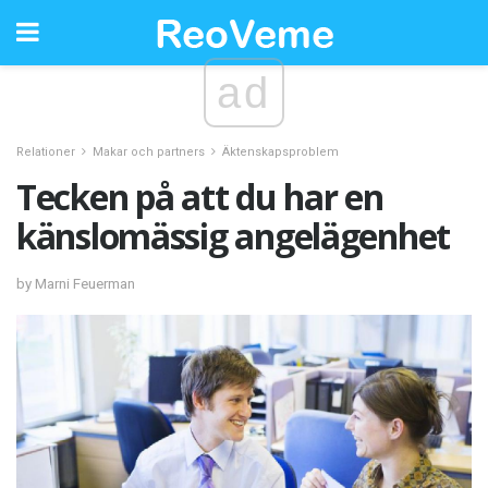
ad
Relationer
Makar och partners
Äktenskapsproblem
Tecken på att du har en
känslomässig angelägenhet
by Marni Feuerman