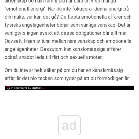
äktenskap och din familj. Du har bara en viss mängd
"emotionell energi". När du inte fokuserar denna energi på
din make, var kan det gå? De flesta emotionella affärer och
fysiska angelägenheter börjar som vänliga vänskap. Det är
vanligtvis ingen avsikt att dessa obligationer blir allt mer.
Oavsett, linjen är tunn mellan nära vänskap och emotionella
angelägenheter. Dessutom kan känslomässiga affärer
också snabbt leda till flirt och sexuella möten.
Om du inte är helt säker på om du har en känslomässig
affär, är det nio tecken som tyder på att du förmodligen är:
ad