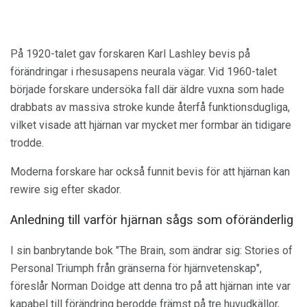
På 1920-talet gav forskaren Karl Lashley bevis på
förändringar i rhesusapens neurala vägar. Vid 1960-talet
började forskare undersöka fall där äldre vuxna som hade
drabbats av massiva stroke kunde återfå funktionsdugliga,
vilket visade att hjärnan var mycket mer formbar än tidigare
trodde.
Moderna forskare har också funnit bevis för att hjärnan kan
rewire sig efter skador.
Anledning till varför hjärnan sågs som oföränderlig
I sin banbrytande bok "The Brain, som ändrar sig: Stories of
Personal Triumph från gränserna för hjärnvetenskap",
föreslår Norman Doidge att denna tro på att hjärnan inte var
kapabel till förändring berodde främst på tre huvudkällor,