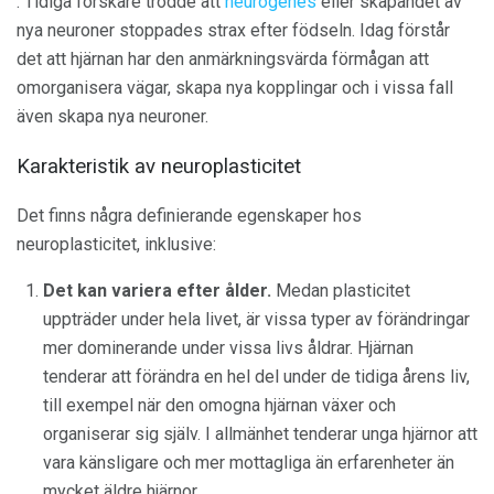
. Tidiga forskare trodde att
neurogenes
eller skapandet av
nya neuroner stoppades strax efter födseln. Idag förstår
det att hjärnan har den anmärkningsvärda förmågan att
omorganisera vägar, skapa nya kopplingar och i vissa fall
även skapa nya neuroner.
Karakteristik av neuroplasticitet
Det finns några definierande egenskaper hos
neuroplasticitet, inklusive:
Det kan variera efter ålder.
Medan plasticitet
uppträder under hela livet, är vissa typer av förändringar
mer dominerande under vissa livs åldrar. Hjärnan
tenderar att förändra en hel del under de tidiga årens liv,
till exempel när den omogna hjärnan växer och
organiserar sig själv. I allmänhet tenderar unga hjärnor att
vara känsligare och mer mottagliga än erfarenheter än
mycket äldre hjärnor.