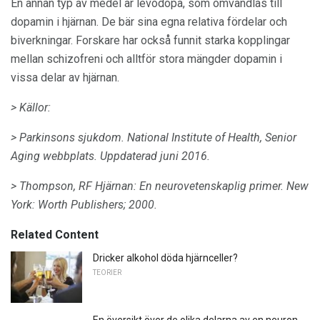
En annan typ av medel är levodopa, som omvandlas till
dopamin i hjärnan. De bär sina egna relativa fördelar och
biverkningar. Forskare har också funnit starka kopplingar
mellan schizofreni och alltför stora mängder dopamin i
vissa delar av hjärnan.
> Källor:
> Parkinsons sjukdom.
National Institute of Health, Senior
Aging webbplats.
Uppdaterad juni 2016.
> Thompson, RF
Hjärnan: En neurovetenskaplig primer.
New
York: Worth Publishers;
2000.
Related Content
Dricker alkohol döda hjärnceller?
TEORIER
En översikt över de olika delarna av en neuron