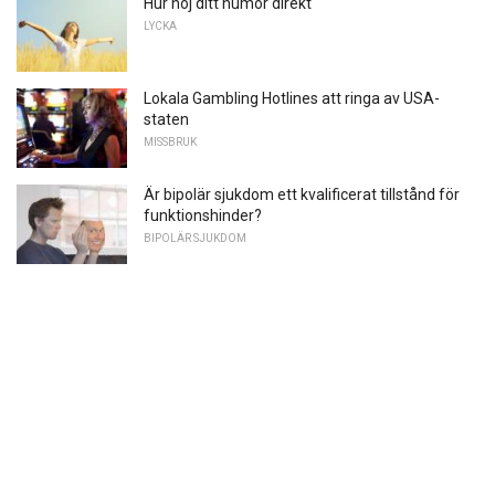
Hur höj ditt humör direkt
LYCKA
Lokala Gambling Hotlines att ringa av USA-
staten
MISSBRUK
Är bipolär sjukdom ett kvalificerat tillstånd för
funktionshinder?
BIPOLÄR SJUKDOM