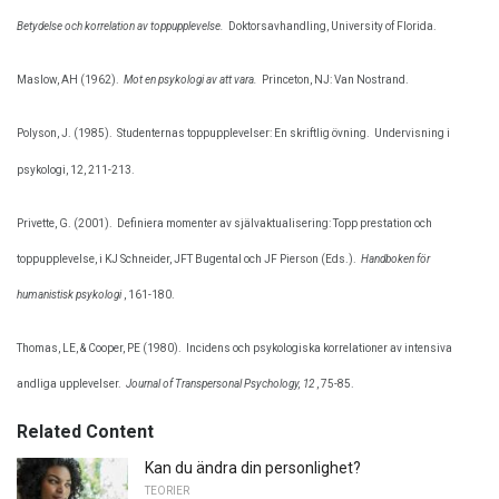
Betydelse och korrelation av toppupplevelse.
Doktorsavhandling, University of Florida.
Maslow, AH (1962).
Mot en psykologi av att vara.
Princeton, NJ: Van Nostrand.
Polyson, J. (1985).
Studenternas toppupplevelser: En skriftlig övning.
Undervisning i
psykologi, 12, 211-213.
Privette, G. (2001).
Definiera momenter av självaktualisering: Topp prestation och
toppupplevelse, i KJ Schneider, JFT Bugental och JF Pierson (Eds.).
Handboken för
humanistisk psykologi
, 161-180.
Thomas, LE, & Cooper, PE (1980).
Incidens och psykologiska korrelationer av intensiva
andliga upplevelser.
Journal of Transpersonal Psychology, 12
, 75-85.
Related Content
Kan du ändra din personlighet?
TEORIER