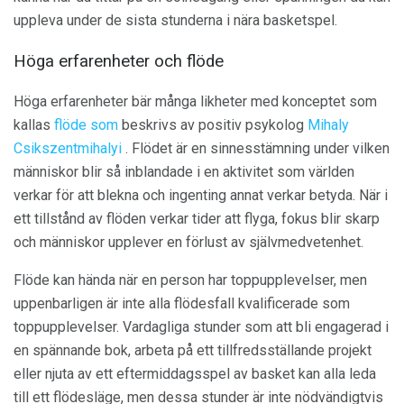
uppleva under de sista stunderna i nära basketspel.
Höga erfarenheter och flöde
Höga erfarenheter bär många likheter med konceptet som
kallas
flöde som
beskrivs av positiv psykolog
Mihaly
Csikszentmihalyi
. Flödet är en sinnesstämning under vilken
människor blir så inblandade i en aktivitet som världen
verkar för att blekna och ingenting annat verkar betyda. När i
ett tillstånd av flöden verkar tider att flyga, fokus blir skarp
och människor upplever en förlust av självmedvetenhet.
Flöde kan hända när en person har toppupplevelser, men
uppenbarligen är inte alla flödesfall kvalificerade som
toppupplevelser. Vardagliga stunder som att bli engagerad i
en spännande bok, arbeta på ett tillfredsställande projekt
eller njuta av ett eftermiddagsspel av basket kan alla leda
till ett flödesläge, men dessa stunder är inte nödvändigtvis