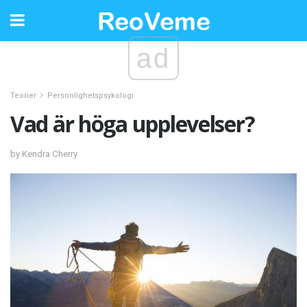
ad
Teorier
Personlighetspsykologi
Vad är höga upplevelser?
by Kendra Cherry