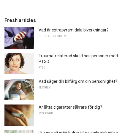
Fresh articles
Vad är extrapyramidala biverkningar?
BIPOLÄR SJUKDOM
Trauma-relaterad skuld hos personer med
PTSD
PTSD
Vad säger din bilfärg om din personlighet?
TEORIER
Är lätta cigaretter säkrare för dig?
MISSBRUK
Hur socialt stöd bidrar till psykologisk hälsa