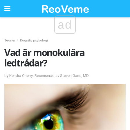
ad
Teorier
Kognitiv psykologi
Vad är monokulära
ledtrådar?
by Kendra Cherry; Recenserad av Steven Gans, MD