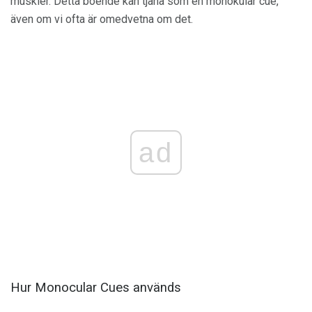
muskler. Detta boende kan tjäna som en monokulär cue,
även om vi ofta är omedvetna om det.
ad
Hur Monocular Cues används