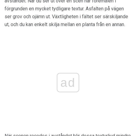
avståndet. När du ser ut över en scen har föremålen i
förgrunden en mycket tydligare textur. Asfalten på vägen
ser grov och ojämn ut. Växtligheten i fältet ser särskiljande
ut, och du kan enkelt skilja mellan en planta från en annan.
ad
När scenen recedes i avståndet blir dessa texturljud mindre