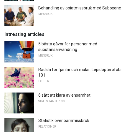
Behandling av opiatmissbruk med Suboxone
MISSBRUK
Intresting articles
5 bästa gåvor för personer med
substansanvändning
MISSBRUK
Rädsla för fjärilar och malar: Lepidopterofobi
101
FOBIER
6 sätt att klara av ensamhet
STRESSHANTERING
Statistik över barnmissbruk
RELATIONER