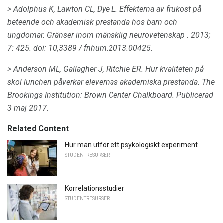
> Adolphus K, Lawton CL, Dye L. Effekterna av frukost på
beteende och akademisk prestanda hos barn och
ungdomar.
Gränser inom mänsklig neurovetenskap
.
2013;
7: 425.
doi: 10,3389 / fnhum.2013.00425.
> Anderson ML, Gallagher J, Ritchie ER.
Hur kvaliteten på
skol lunchen påverkar elevernas akademiska prestanda.
The
Brookings Institution: Brown Center Chalkboard.
Publicerad
3 maj 2017.
Related Content
Hur man utför ett psykologiskt experiment
STUDENTRESURSER
Korrelationsstudier
STUDENTRESURSER