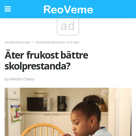
ad
Studentresurser
Studiehandböcker och tips
Äter frukost bättre
skolprestanda?
by Kendra Cherry