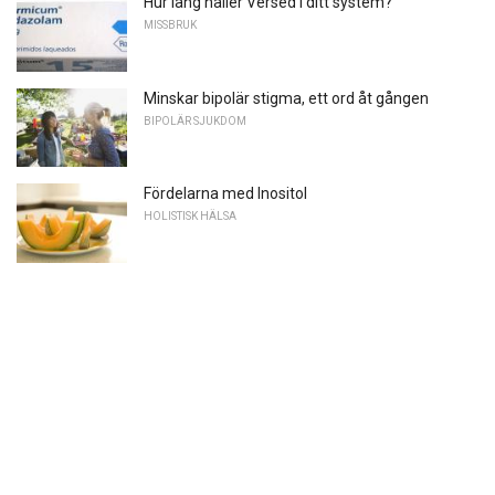
Hur lång håller Versed i ditt system?
MISSBRUK
Minskar bipolär stigma, ett ord åt gången
BIPOLÄR SJUKDOM
Fördelarna med Inositol
HOLISTISK HÄLSA