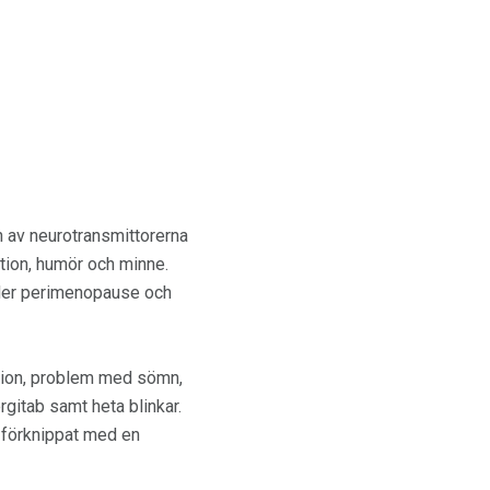
n av neurotransmittorerna
tion, humör och minne.
nder perimenopause och
ssion, problem med sömn,
gitab samt heta blinkar.
r förknippat med en