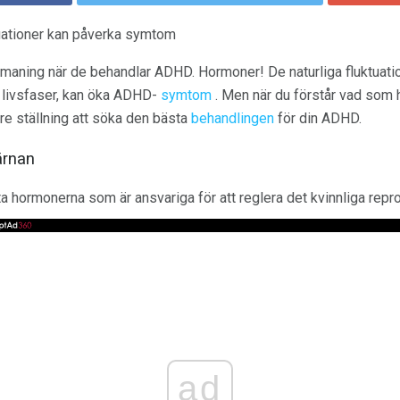
tuationer kan påverka symtom
 utmaning när de behandlar ADHD. Hormoner! De naturliga fluktuat
 livsfaser, kan öka ADHD-
symtom
. Men när du förstår vad som 
re ställning att söka den bästa
behandlingen
för din ADHD.
ärnan
ta hormonerna som är ansvariga för att reglera det kvinnliga rep
ad