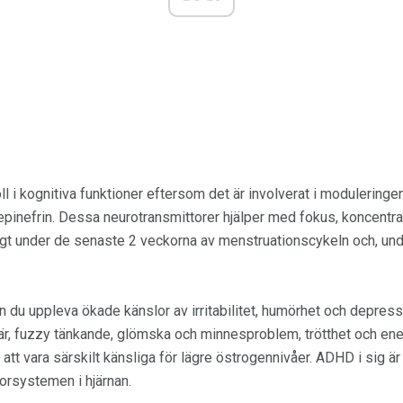
l i kognitiva funktioner eftersom det är involverat i moduleringe
pinefrin. Dessa neurotransmittorer hjälper med fokus, koncentra
tigt under de senaste 2 veckorna av menstruationscykeln och, u
an du uppleva ökade känslor av irritabilitet, humörhet och depre
r, fuzzy tänkande, glömska och minnesproblem, trötthet och ener
tt vara särskilt känsliga för lägre östrogennivåer. ADHD i sig ä
orsystemen i hjärnan.