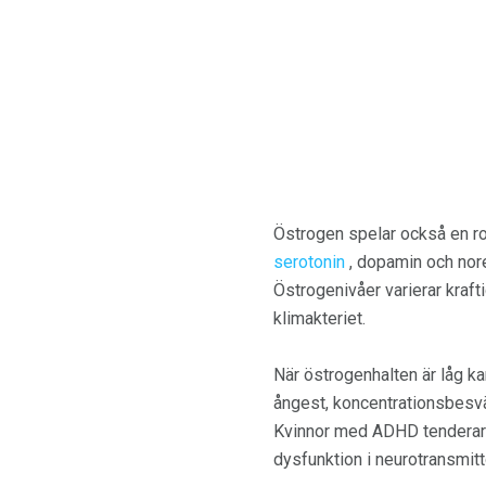
Östrogen spelar också en rol
serotonin
, dopamin och nore
Östrogenivåer varierar kraf
klimakteriet.
När östrogenhalten är låg k
ångest, koncentrationsbesvä
Kvinnor med ADHD tenderar a
dysfunktion i neurotransmitt