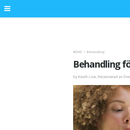
ADHD
Behandling
Behandling f
by Keath Low; Recenserad av St