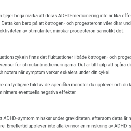
n tjejer börja märka att deras ADHD-medicinering inte är lika effek
Detta kan bero på att östrogen- och progesteronnivåer ökar und
fektiviteten av stimulanter, minskar progesteron sannolikt det.
ationscykeln finns det fluktuationer i både östrogen- och proges
enser för stimulantmedicineringarna. Det är till hjälp att spåra 
och notera när symptom verkar eskalera under din cykel.
are en tydligare bild av de specifika mönster du upplever och du k
 minimera eventuella negativa effekter.
tt ADHD-symtom minskar under graviditeten, eftersom detta är n
gre. Emellertid upplever inte alla kvinnor en minskning av ADH