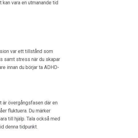
et kan vara en utmanande tid
on var ett tillstånd som
 samt stress när du skapar
are innan du börjar ta ADHD-
Det är övergångsfasen där en
våer fluktuera. Du märker
a till hjälp. Tala också med
id denna tidpunkt.