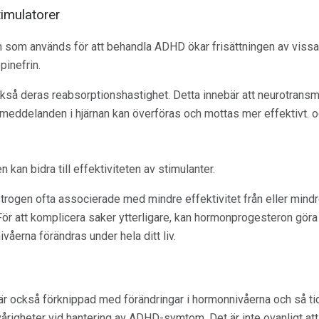
mulatorer
som används för att behandla ADHD ökar frisättningen av vissa n
inefrin.
kså deras reabsorptionshastighet. Detta innebär att neurotransmi
 meddelanden i hjärnan kan överföras och mottas mer effektivt. o
n kan bidra till effektiviteten av stimulanter.
strogen ofta associerade med mindre effektivitet från eller mind
För att komplicera saker ytterligare, kan hormonprogesteron göra
ivåerna förändras under hela ditt liv.
r också förknippad med förändringar i hormonnivåerna och så ti
igheter vid hantering av ADHD-symtom. Det är inte ovanligt att 