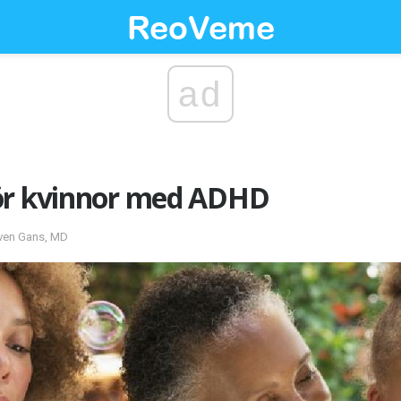
ad
ör kvinnor med ADHD
even Gans, MD