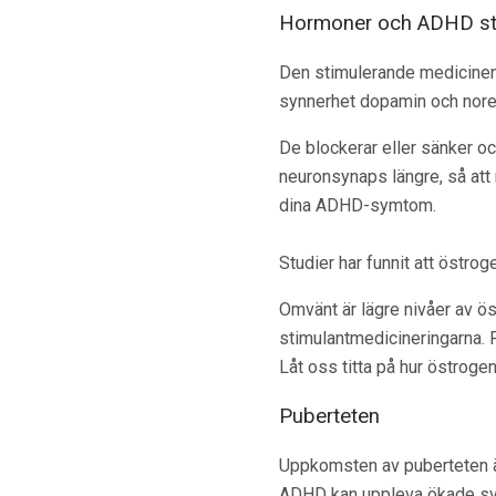
Hormoner och ADHD sti
Den stimulerande medicinen 
synnerhet dopamin och norep
De blockerar eller sänker oc
neuronsynaps längre, så att
dina ADHD-symtom.
Studier har funnit att östroge
Omvänt är lägre nivåer av ö
stimulantmedicineringarna. 
Låt oss titta på hur östrogen
Puberteten
Uppkomsten av puberteten ä
ADHD kan uppleva ökade svår