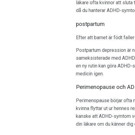
läkare ofta kvinnor att slut
då du hanterar ADHD-symtom
postpartum
Efter att barnet är födt fal
Postpartum depression är n
sameksisterade med ADHD f
en ny rutin kan göra ADHD-sy
medicin igen.
Perimenopause och A
Perimenopause börjar ofta nä
kvinna flyttar ut ur hennes r
kanske att ADHD-symtom verk
din läkare om du känner dig 