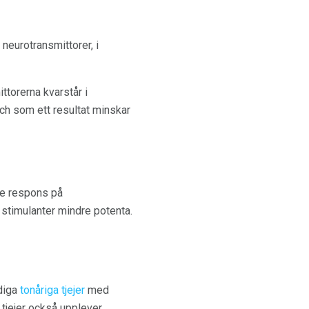
eurotransmittorer, i
ttorerna kvarstår i
ch som ett resultat minskar
re respons på
 stimulanter mindre potenta.
diga
tonåriga tjejer
med
tjejer också upplever