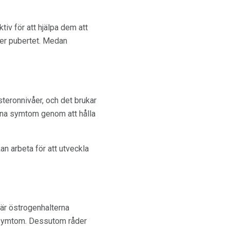
tiv för att hjälpa dem att
er pubertet. Medan
teronnivåer, och det brukar
dina symtom genom att hålla
an arbeta för att utveckla
är östrogenhalterna
D-symtom. Dessutom råder