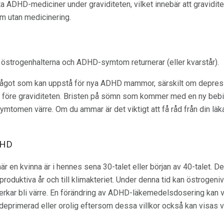
a ta ADHD-mediciner under graviditeten, vilket innebär att gravidit
 utan medicinering.
ler östrogenhalterna och ADHD-symtom returnerar (eller kvarstår).
ågot som kan uppstå för nya ADHD mammor, särskilt om depressi
öre graviditeten. Bristen på sömn som kommer med en ny bebis
mtomen värre. Om du ammar är det viktigt att få råd från din läk
DHD
r en kvinna är i hennes sena 30-talet eller början av 40-talet. 
eproduktiva år och till klimakteriet. Under denna tid kan östrogeni
ar bli värre. En förändring av ADHD-läkemedelsdosering kan var
deprimerad eller orolig eftersom dessa villkor också kan visas v