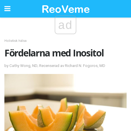
ad
Holistisk hälsa
Fördelarna med Inositol
by Cathy Wong, ND; Recenserad av Richard N. Fogoros, MD