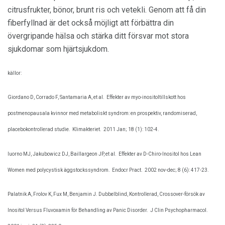
citrusfrukter, bönor, brunt ris och vetekli. Genom att få din
fiberfyllnad är det också möjligt att förbättra din
övergripande hälsa och stärka ditt försvar mot stora
sjukdomar som hjärtsjukdom.
källor:
Giordano D, Corrado F, Santamaria A, et al.
Effekter av myo-inositoltillskott hos
postmenopausala kvinnor med metaboliskt syndrom: en prospektiv, randomiserad,
placebokontrollerad studie.
Klimakteriet.
2011 Jan; 18 (1): 102-4.
Iuorno MJ, Jakubowicz DJ, Baillargeon JP, et al.
Effekter av D-Chiro-Inositol hos Lean
Women med polycystisk äggstockssyndrom.
Endocr Pract.
2002 nov-dec; 8 (6): 417-23.
Palatnik A, Frolov K, Fux M, Benjamin J. Dubbelblind, Kontrollerad, Crossover-försök av
Inositol Versus Fluvoxamin för Behandling av Panic Disorder.
J Clin Psychopharmacol.