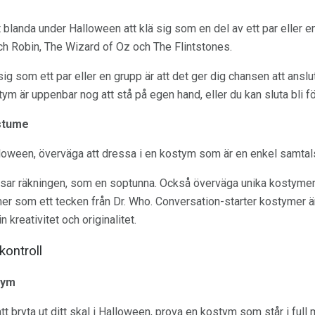
tt blanda under Halloween att klä sig som en del av ett par eller 
h Robin, The Wizard of Oz och The Flintstones.
ig som ett par eller en grupp är att det ger dig chansen att anslu
ostym är uppenbar nog att stå på egen hand, eller du kan sluta bli fö
stume
lloween, överväga att dressa i en kostym som är en enkel samtals
sar räkningen, som en soptunna. Också överväga unika kostym
r som ett tecken från Dr. Who. Conversation-starter kostymer är e
n kreativitet och originalitet.
kontroll
tym
t bryta ut ditt skal i Halloween, prova en kostym som står i full