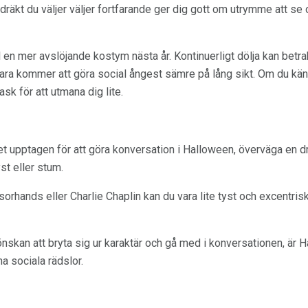
tsdräkt du väljer väljer fortfarande ger dig gott om utrymme att se
l en mer avslöjande kostym nästa år. Kontinuerligt dölja kan betr
ara kommer att göra social ångest sämre på lång sikt. Om du känn
ask för att utmana dig lite.
t upptagen för att göra konversation i Halloween, överväga en 
st eller stum.
ands eller Charlie Chaplin kan du vara lite tyst och excentrisk 
skan att bryta sig ur karaktär och gå med i konversationen, är Ha
a sociala rädslor.