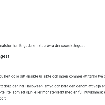
char hur långt du är i att erövra din sociala ångest.
ångest
u helt dölja ditt ansikte ur sikte och ingen kommer att tänka två 
tt dölja den här Halloween, smyg och bära den genom att välja e
te lite, som ett djur- eller monsterdräkt med en full huvudmask 
dolt.