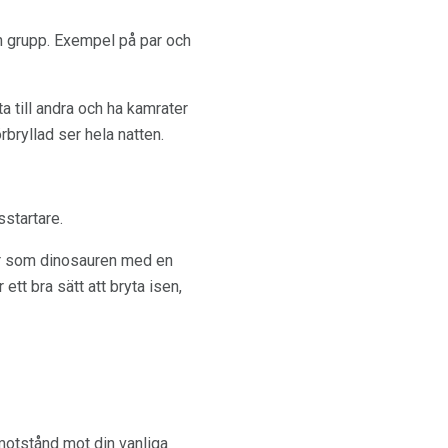
en grupp. Exempel på par och
ta till andra och ha kamrater
rbryllad ser hela natten.
startare.
er som dinosauren med en
tt bra sätt att bryta isen,
 motstånd mot din vanliga