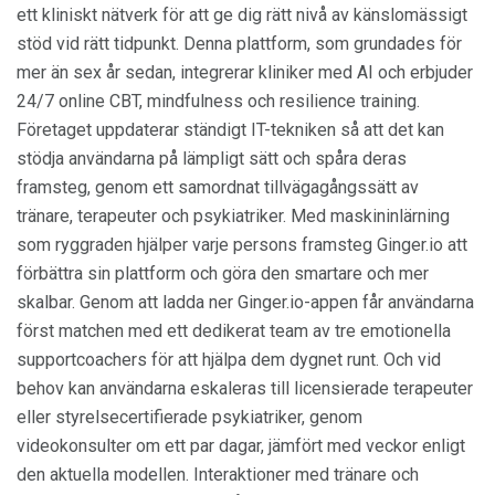
ett kliniskt nätverk för att ge dig rätt nivå av känslomässigt
stöd vid rätt tidpunkt. Denna plattform, som grundades för
mer än sex år sedan, integrerar kliniker med AI och erbjuder
24/7 online CBT, mindfulness och resilience training.
Företaget uppdaterar ständigt IT-tekniken så att det kan
stödja användarna på lämpligt sätt och spåra deras
framsteg, genom ett samordnat tillvägagångssätt av
tränare, terapeuter och psykiatriker. Med maskininlärning
som ryggraden hjälper varje persons framsteg Ginger.io att
förbättra sin plattform och göra den smartare och mer
skalbar. Genom att ladda ner Ginger.io-appen får användarna
först matchen med ett dedikerat team av tre emotionella
supportcoachers för att hjälpa dem dygnet runt. Och vid
behov kan användarna eskaleras till licensierade terapeuter
eller styrelsecertifierade psykiatriker, genom
videokonsulter om ett par dagar, jämfört med veckor enligt
den aktuella modellen. Interaktioner med tränare och