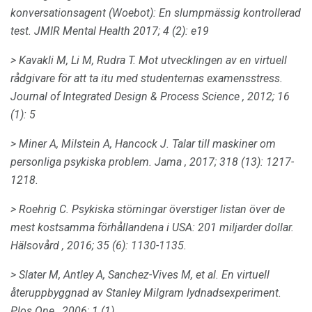
konversationsagent (Woebot): En slumpmässig kontrollerad
test.
JMIR Mental Health 2017; 4 (2): e19
> Kavakli M, Li M, Rudra T. Mot utvecklingen av en virtuell
rådgivare för att ta itu med studenternas examensstress.
Journal of Integrated Design & Process Science
, 2012; 16
(1): 5
> Miner A, Milstein A, Hancock J. Talar till maskiner om
personliga psykiska problem.
Jama
, 2017; 318 (13): 1217-
1218.
> Roehrig C. Psykiska störningar överstiger listan över de
mest kostsamma förhållandena i USA: 201 miljarder dollar.
Hälsovård
, 2016;
35 (6): 1130-1135.
> Slater M, Antley A, Sanchez-Vives M, et al.
En virtuell
återuppbyggnad av Stanley Milgram lydnadsexperiment.
Plos One
, 2006; 1 (1).