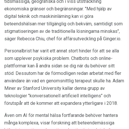
tidsmässiga, geografiska och i viss utsträckning
ekonomiska gränser och begränsningar. "Med hjälp av
digital teknik och maskininlärning kan vi göra
beteendshälsan mer tillgänglig och bekväm, samtidigt som
stigmatiseringen av de traditionella lösningarna minskas",
säger Rebecca Chiu, chef för affärsutveckling på Ginger.io.
Personalbrist har varit ett annat stort hinder för att se alla
som upplever psykiska problem. Chatbots och online-
plattformar kan å andra sidan se dig när du behöver sitt
stöd. Dessutom har de förmodligen redan arbetat med fler
användare än vad en genomsnittlig terapeut skulle ha. Adam
Miner av Stanford University kallar denna grupp av
teknologier "konversationell artificiell intelligens" och
förutspår att de kommer att expandera ytterligare i 2018.
Även om AI för mental hälsa fortfarande behöver hantera
många komplexa, visar forskning att beteendemässiga