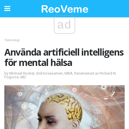
ad
Teknologi
Använda artificiell intelligens
för mental hälsa
by Michael Rucker, doktorsexamen, MBA; Recenserad av Richard N.
Fogoros, MD