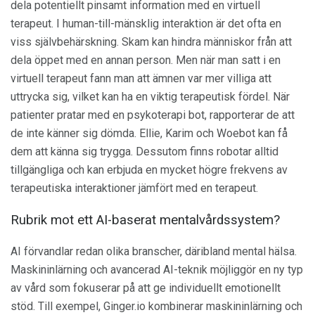
dela potentiellt pinsamt information med en virtuell
terapeut. I human-till-mänsklig interaktion är det ofta en
viss självbehärskning. Skam kan hindra människor från att
dela öppet med en annan person. Men när man satt i en
virtuell terapeut fann man att ämnen var mer villiga att
uttrycka sig, vilket kan ha en viktig terapeutisk fördel. När
patienter pratar med en psykoterapi bot, rapporterar de att
de inte känner sig dömda. Ellie, Karim och Woebot kan få
dem att känna sig trygga. Dessutom finns robotar alltid
tillgängliga och kan erbjuda en mycket högre frekvens av
terapeutiska interaktioner jämfört med en terapeut.
Rubrik mot ett AI-baserat mentalvårdssystem?
AI förvandlar redan olika branscher, däribland mental hälsa.
Maskininlärning och avancerad AI-teknik möjliggör en ny typ
av vård som fokuserar på att ge individuellt emotionellt
stöd. Till exempel, Ginger.io kombinerar maskininlärning och