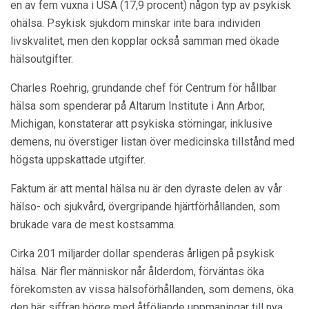
en av fem vuxna i USA (17,9 procent) någon typ av psykisk
ohälsa. Psykisk sjukdom minskar inte bara individen
livskvalitet, men den kopplar också samman med ökade
hälsoutgifter.
Charles Roehrig, grundande chef för Centrum för hållbar
hälsa som spenderar på Altarum Institute i Ann Arbor,
Michigan, konstaterar att psykiska störningar, inklusive
demens, nu överstiger listan över medicinska tillstånd med
högsta uppskattade utgifter.
Faktum är att mental hälsa nu är den dyraste delen av vår
hälso- och sjukvård, övergripande hjärtförhållanden, som
brukade vara de mest kostsamma.
Cirka 201 miljarder dollar spenderas årligen på psykisk
hälsa. När fler människor når ålderdom, förväntas öka
förekomsten av vissa hälsoförhållanden, som demens, öka
den här siffran högre med åtföljande uppmaningar till nya