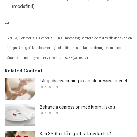
(modafinil).
källor:
Puetz TW, Blommor SS, O'Connor PJ.
"En slumpmässig kontrollerad test av effekten av aerob
träningsträning på känslor av energi och trötthet hos stillasittande unga vuxna med
ihållande trötthet." Psykoter Psykosom.
2008; 77 (3): 167-74.
Related Content
Långtidsanvändning av antidepressiva medel
DEPRESSION
Behandla depression med kromtillskott
DEPRESSION
Kan SSRI: er få dig att falla av kärlek?