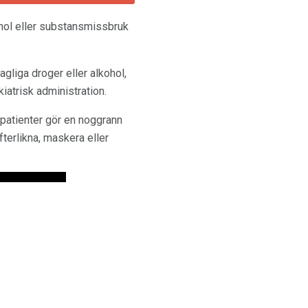
hol eller substansmissbruk
gliga droger eller alkohol,
iatrisk administration.
 patienter gör en noggrann
terlikna, maskera eller