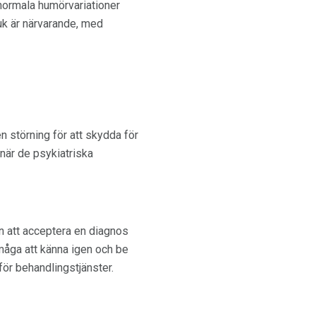
normala humörvariationer
uk är närvarande, med
 störning för att skydda för
 när de psykiatriska
n att acceptera en diagnos
måga att känna igen och be
ör behandlingstjänster.