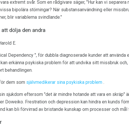
ara extremt svår. Som en rådgivare säger, "Hur kan vi separera 
n vissa bipolära störningar? När substansanvändning eller missbr
r, blir variablerna svindlande."
 att dölja den andra
Harold E.
l Dependency ", för dubbla diagnoserade kunder att använda en
 kan erkänna psykiska problem för att undvika sitt missbruk och,
ort behandlingen.
t för dem som
självmedikerar sina psykiska problem
.
sin sjukdom eftersom "det är mindre hotande att vara en skräp" ä
ger Doweiko. Frestration och depression kan hindra en kunds för
nd kan bli förvirrad av bristande kunskap om processer och mål f
r