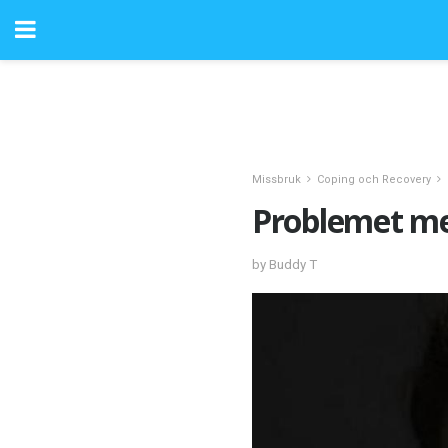
Missbruk
Coping och Recovery
Problemet me
by Buddy T