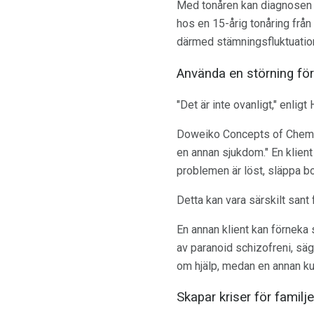
Med tonåren kan diagnosen v
hos en 15-årig tonåring frå
därmed stämningsfluktuatione
Använda en störning för
"Det är inte ovanligt," enligt 
Doweiko Concepts of Chemica
en annan sjukdom." En klient
problemen är löst, släppa b
Detta kan vara särskilt san
En annan klient kan förneka 
av paranoid schizofreni, sä
om hjälp, medan en annan ku
Skapar kriser för familje