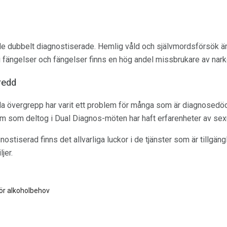
de dubbelt diagnostiserade. Hemlig våld och självmordsförsök är 
 fängelser och fängelser finns en hög andel missbrukare av nark
redd
la övergrepp har varit ett problem för många som är diagnosedödi
m som deltog i Dual Diagnos-möten har haft erfarenheter av sex
nostiserad finns det allvarliga luckor i de tjänster som är tillgä
jer.
ör alkoholbehov