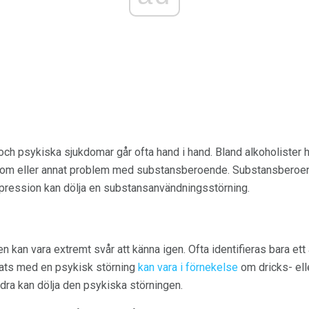
ch psykiska sjukdomar går ofta hand i hand. Bland alkoholister h
om eller annat problem med substansberoende. Substansberoende
ression kan dölja en substansanvändningsstörning.
en kan vara extremt svår att känna igen. Ofta identifieras bara et
ats med en psykisk störning
kan vara i förnekelse
om dricks- el
ra kan dölja den psykiska störningen.