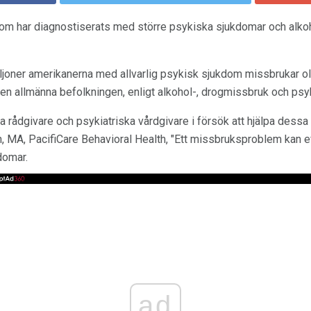
som har diagnostiserats med större psykiska sjukdomar och alko
ljoner amerikanerna med allvarlig psykisk sjukdom missbrukar ola
en allmänna befolkningen, enligt alkohol-, drogmissbruk och psyk
 rådgivare och psykiatriska vårdgivare i försök att hjälpa dessa
h, MA, PacifiCare Behavioral Health, "Ett missbruksproblem kan ef
domar.
ad