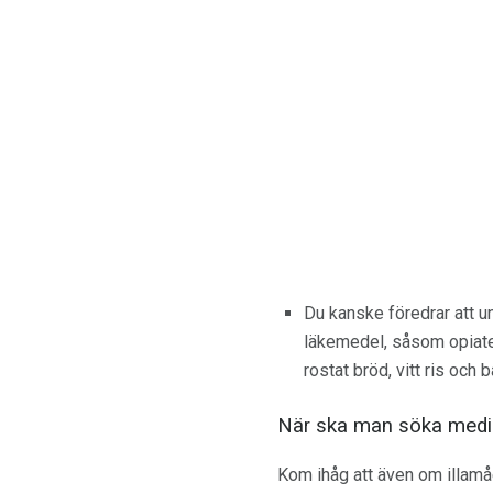
Du kanske föredrar att u
läkemedel, såsom opiater,
rostat bröd, vitt ris och
När ska man söka medic
Kom ihåg att även om illamåe