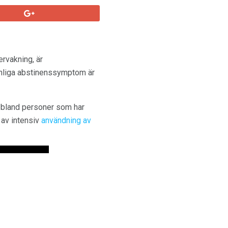
rvakning, är
anliga abstinenssymptom är
 bland personer som har
d av intensiv
användning av