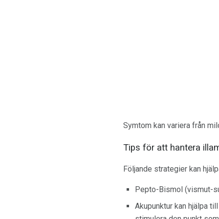
Symtom kan variera från mild 
Tips för att hantera il
Följande strategier kan hjäl
Pepto-Bismol (vismut-subk
Akupunktur kan hjälpa til
stimulera den punkt som 