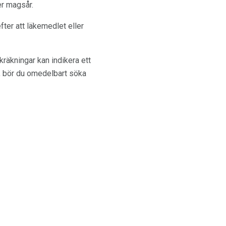
er magsår.
ter att läkemedlet eller
kräkningar kan indikera ett
t, bör du omedelbart söka