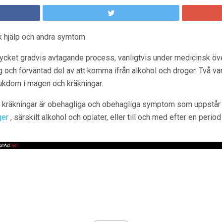
 hjälp och andra symtom
cket gradvis avtagande process, vanligtvis under medicinsk öve
och förväntad del av att komma ifrån alkohol och droger. Två v
jukdom i magen och kräkningar.
h kräkningar är obehagliga och obehagliga symptom som uppstår
ger
, särskilt alkohol och opiater, eller till och med efter en perio