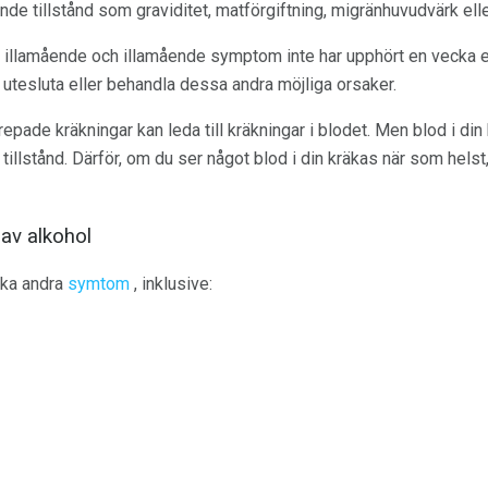
ande tillstånd som graviditet, matförgiftning, migränhuvudvärk ell
m illamående och illamående symptom inte har upphört en vecka ef
t utesluta eller behandla dessa andra möjliga orsaker.
pade kräkningar kan leda till kräkningar i blodet. Men blod i din 
 tillstånd. Därför, om du ser något blod i din kräkas när som hels
av alkohol
aka andra
symtom
, inklusive: