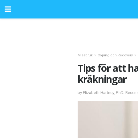
Missbruk
Coping och Recovery
Tips för att 
kräkningar
by Elizabeth Hartney, PhD; Recen