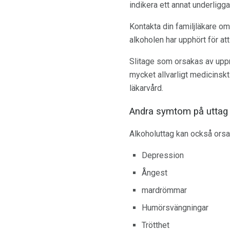
indikera ett annat underligg
Kontakta din familjläkare o
alkoholen har upphört för at
Slitage som orsakas av uppre
mycket allvarligt medicinskt
läkarvård.
Andra symtom på uttag 
Alkoholuttag kan också ors
Depression
Ångest
mardrömmar
Humörsvängningar
Trötthet