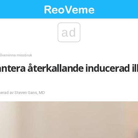
ad
Övervinna missbruk
hantera återkallande inducerad 
serad av Steven Gans, MD