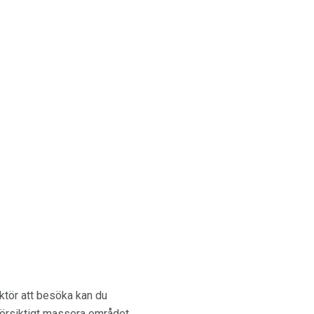
nktör att besöka kan du
försiktigt massera området