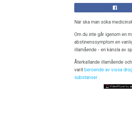
När ska man söka medicinsk
Om du inte går igenom en my
abstinenssymptom en vanlig 
illamående - en känsla av s
Återkallande illamående oc
varit
beroende av vissa dro
substanser
.