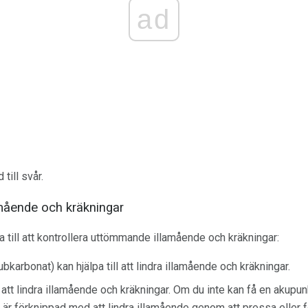
ad
till svår.
lamående och kräkningar
pa till att kontrollera uttömmande illamående och kräkningar:
arbonat) kan hjälpa till att lindra illamående och kräkningar.
l att lindra illamående och kräkningar. Om du inte kan få en akupu
är förknippad med att lindra illamående genom att pressa eller 