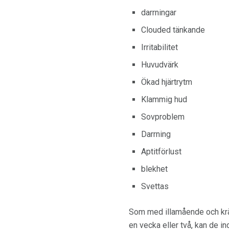
darrningar
Clouded tänkande
Irritabilitet
Huvudvärk
Ökad hjärtrytm
Klammig hud
Sovproblem
Darrning
Aptitförlust
blekhet
Svettas
Som med illamående och kräkn
en vecka eller två, kan de in