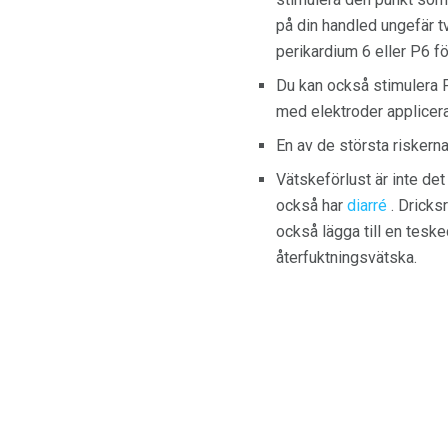
på din handled ungefär t
perikardium 6 eller P6 fö
Du kan också stimulera 
med elektroder applicer
En av de största riskerna
Vätskeförlust är inte det
också har
diarré
. Dricksr
också lägga till en teske
återfuktningsvätska.