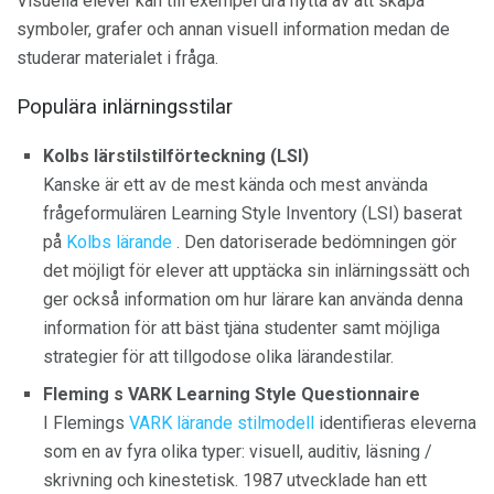
Visuella elever kan till exempel dra nytta av att skapa
symboler, grafer och annan visuell information medan de
studerar materialet i fråga.
Populära inlärningsstilar
Kolbs lärstilstilförteckning (LSI)
Kanske är ett av de mest kända och mest använda
frågeformulären Learning Style Inventory (LSI) baserat
på
Kolbs lärande
. Den datoriserade bedömningen gör
det möjligt för elever att upptäcka sin inlärningssätt och
ger också information om hur lärare kan använda denna
information för att bäst tjäna studenter samt möjliga
strategier för att tillgodose olika lärandestilar.
Fleming s VARK Learning Style Questionnaire
I Flemings
VARK lärande stilmodell
identifieras eleverna
som en av fyra olika typer: visuell, auditiv, läsning /
skrivning och kinestetisk. 1987 utvecklade han ett