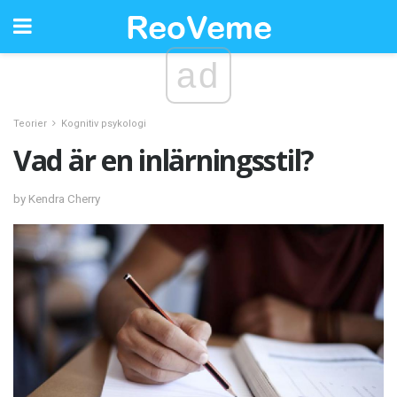
ad
Teorier
Kognitiv psykologi
Vad är en inlärningsstil?
by Kendra Cherry