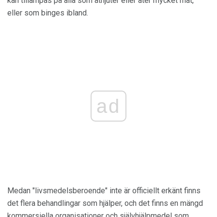
kan tillämpas på alla som åtnjuter eller äter mycket mat,
eller som binges ibland.
ad
Medan "livsmedelsberoende" inte är officiellt erkänt finns
det flera behandlingar som hjälper, och det finns en mängd
kommersiella organisationer och självhjälpmedel som