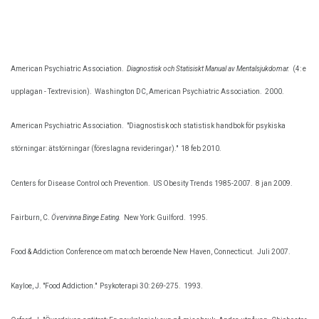
American Psychiatric Association.
Diagnostisk och Statisiskt Manual av Mentalsjukdomar.
(4: e
upplagan - Textrevision).
Washington DC, American Psychiatric Association.
2000.
American Psychiatric Association.
"Diagnostisk och statistisk handbok för psykiska
störningar: ätstörningar (föreslagna revideringar)."
18 feb 2010.
Centers for Disease Control och Prevention.
US Obesity Trends 1985-2007.
8 jan 2009.
Fairburn, C.
Övervinna Binge Eating.
New York: Guilford.
1995.
Food & Addiction Conference om mat och beroende New Haven, Connecticut.
Juli 2007.
Kayloe, J. "Food Addiction."
Psykoterapi 30: 269-275.
1993.