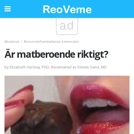
ad
Missbruk
Beroendeframkallande beteenden
Är matberoende riktigt?
by Elizabeth Hartney, PhD; Recenserad av Steven Gans, MD