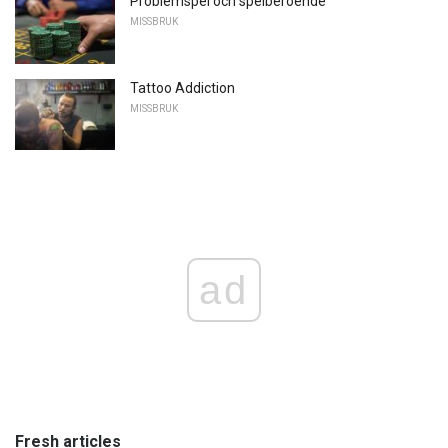
Problemspel och spelberoende
MISSBRUK
Tattoo Addiction
MISSBRUK
ad
Fresh articles