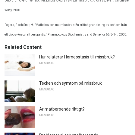
Orford, J. "Överdriven aptitret: En psykologisk syn på missbruk. Andra utgåvan. Chichester,
Wiley. 2001.
Rogers, P. och Smit, H. "Matbehov och matmissbruk: En kritisk granskning av bevisen från
ett biopsykosocialt perspektiv."
Pharmocology Biochemistry and Behavior 66: 3-14.
2000.
Related Content
Hur relaterar Homeostasis till missbruk?
MISSBRUK
Tecken och symtom på missbruk
MISSBRUK
Är matberoende riktigt?
MISSBRUK