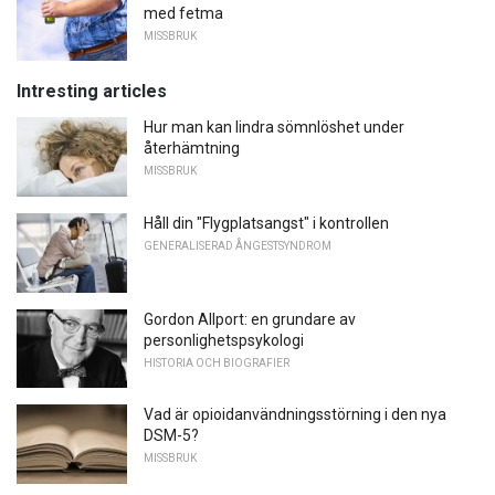
med fetma
MISSBRUK
Intresting articles
Hur man kan lindra sömnlöshet under
återhämtning
MISSBRUK
Håll din "Flygplatsangst" i kontrollen
GENERALISERAD ÅNGESTSYNDROM
Gordon Allport: en grundare av
personlighetspsykologi
HISTORIA OCH BIOGRAFIER
Vad är opioidanvändningsstörning i den nya
DSM-5?
MISSBRUK