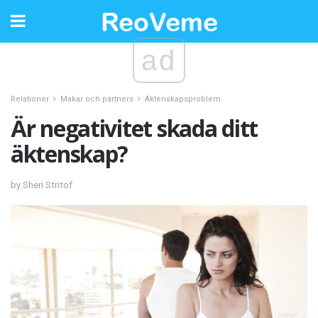
ad
Relationer
Makar och partners
Äktenskapsproblem
Är negativitet skada ditt
äktenskap?
by Sheri Stritof