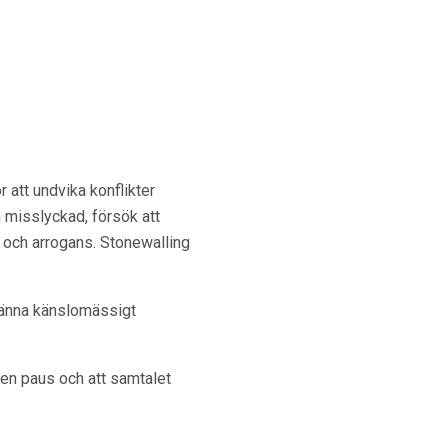
 att undvika konflikter
n misslyckad, försök att
g och arrogans. Stonewalling
 känna känslomässigt
 en paus och att samtalet