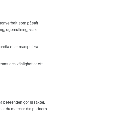
 nonverbalt som påstår
g, ögonrullning, visa
handla eller manipulera
rans och vänlighet är ett
ana beteenden gör ursäkter,
 när du matchar din partners