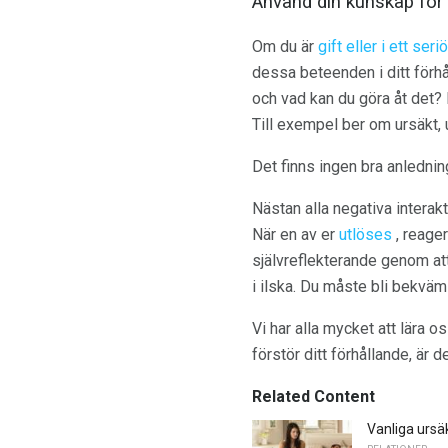
Använd din kunskap för a
Om du är
gift eller i ett ser
dessa beteenden i ditt förhå
och vad kan du göra åt det?
Till exempel ber om ursäkt, u
Det finns ingen bra anlednin
Nästan alla negativa interak
När en av er
utlöses
, reager
självreflekterande genom att
i ilska. Du måste bli bekväm 
Vi har alla mycket att lära o
förstör ditt förhållande, är
Related Content
Vanliga ursä