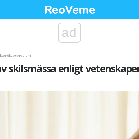
ad
ktenskapsproblem
v skilsmässa enligt vetenskape