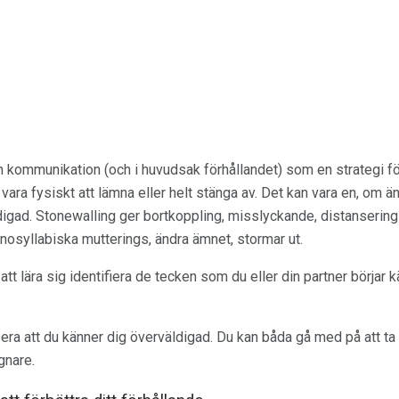
n kommunikation (och i huvudsak förhållandet) som en strategi för
vara fysiskt att lämna eller helt stänga av. Det kan vara en, om ä
ldigad. Stonewalling ger bortkoppling, misslyckande, distanserin
nosyllabiska mutterings, ändra ämnet, stormar ut.
att lära sig identifiera de tecken som du eller din partner börjar
isera att du känner dig överväldigad. Du kan båda gå med på att ta
gnare.