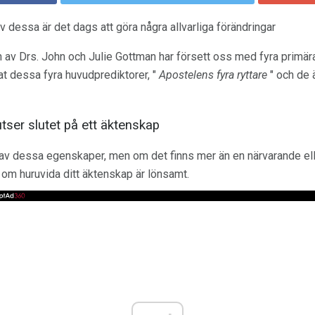
v dessa är det dags att göra några allvarliga förändringar
av Drs. John och Julie Gottman har försett oss med fyra primär
t dessa fyra huvudprediktorer, "
Apostelens fyra ryttare
" och de 
tser slutet på ett äktenskap
ad av dessa egenskaper, men om det finns mer än en närvarande el
 om huruvida ditt äktenskap är lönsamt.