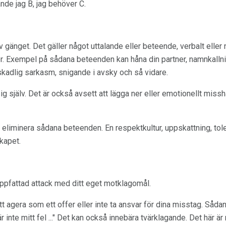
ände jag B, jag behöver C.
gänget. Det gäller något uttalande eller beteende, verbalt eller
r. Exempel på sådana beteenden kan håna din partner, namnkallnin
 skadlig sarkasm, snigande i avsky och så vidare.
g själv. Det är också avsett att lägga ner eller emotionellt miss
t eliminera sådana beteenden. En respektkultur, uppskattning, tole
kapet.
uppfattad attack med ditt eget motklagomål.
att agera som ett offer eller inte ta ansvar för dina misstag. Såd
 inte mitt fel ..." Det kan också innebära tvärklagande. Det här är