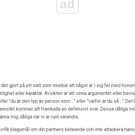
ad
r det gjort på ett sätt som innebär att något är i sig fel med hon
lighet eller karaktär. Avsikten är att vinna argumentet eller bevi
..." eller "du är den typ av person som ..." eller "varför är du så ..."
nnolikt kommer att framkalla en defensivt svar. Dessa dåliga mön
änna mig dåliga när ni är runt varandra.
pecifik klagomål om din partners beteende och inte attackera hans