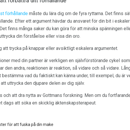
tt förbättra ditt förhållande
iöst förhållande
måste du lära dig om de fyra ryttarna. Det finns sät
llande. Efter ett argument hävdar du ansvaret för din bit i eskaler
 Det finns många saker du kan göra för att minska spänningen ell
ttrycka din förståelse eller visa din oro.
g att trycka på knappar eller avsiktligt eskalera argumentet.
tioner med din partner är verkligen en självförstörande cykel som 
ar den andra, reaktionen är reaktion, så vidare och så vidare. L
 bestämma vad du faktiskt kan känna under, till exempel, du är ve
att uttrycka den djupare delen av dig själv.
ss och att dra nytta av Gottmans forskning. Men om du fortfarande 
 det dags att söka en skicklig äktenskapsterapeut.
kter för att fuska på din make