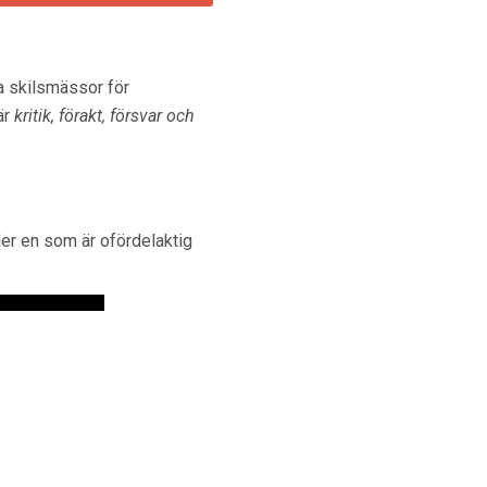
a skilsmässor för
är
kritik, förakt, försvar och
ler en som är ofördelaktig