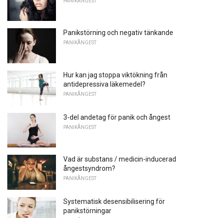
PANIKÅNGEST
Panikstörning och negativ tänkande
PANIKÅNGEST
Hur kan jag stoppa viktökning från
antidepressiva läkemedel?
PANIKÅNGEST
3-del andetag för panik och ångest
PANIKÅNGEST
Vad är substans / medicin-inducerad
ångestsyndrom?
PANIKÅNGEST
Systematisk desensibilisering för
panikstörningar