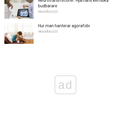
Neurotransmittorer: Hjärnans kemiska
budbärare
PANIKÅNGEST
Hur man hanterar agorafobi
PANIKÅNGEST
ad