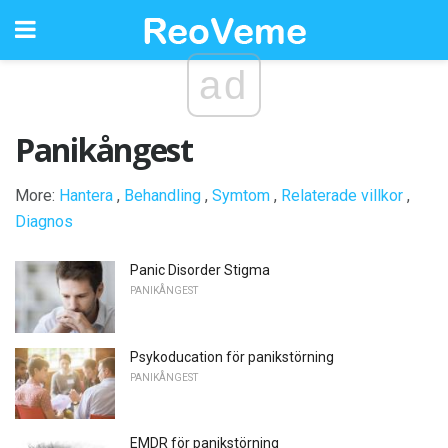
ad
Panikångest
More:
Hantera
,
Behandling
,
Symtom
,
Relaterade villkor
,
Diagnos
Panic Disorder Stigma
PANIKÅNGEST
Psykoducation för panikstörning
PANIKÅNGEST
EMDR för panikstörning