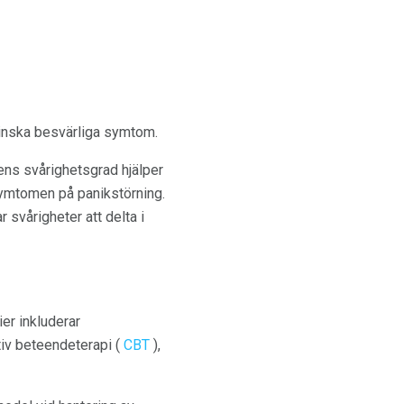
 minska besvärliga symtom.
ens svårighetsgrad hjälper
 symtomen på panikstörning.
 svårigheter att delta i
ier inkluderar
tiv beteendeterapi (
CBT
),