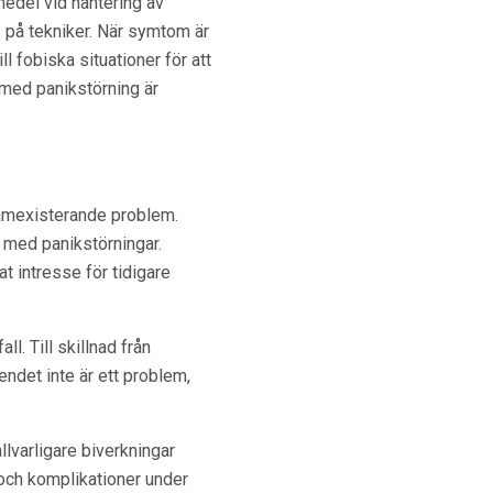
pmedel vid hantering av
 på tekniker. När symtom är
l fobiska situationer för att
med panikstörning är
samexisterande problem.
 med panikstörningar.
t intresse för tidigare
l. Till skillnad från
ndet inte är ett problem,
lvarligare biverkningar
 och komplikationer under