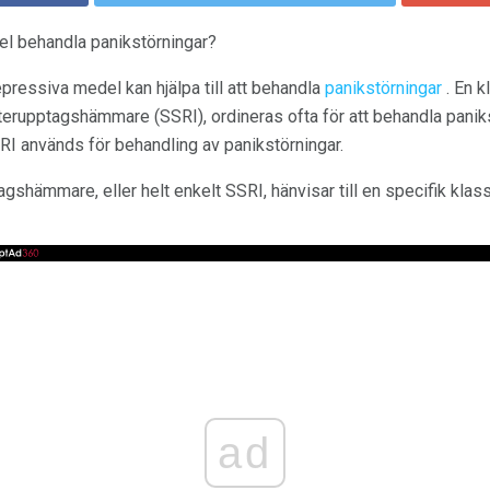
el behandla panikstörningar?
epressiva medel kan hjälpa till att behandla
panikstörningar
. En k
terupptagshämmare (SSRI), ordineras ofta för att behandla panik
SRI används för behandling av panikstörningar.
gshämmare, eller helt enkelt SSRI, hänvisar till en specifik klas
ad