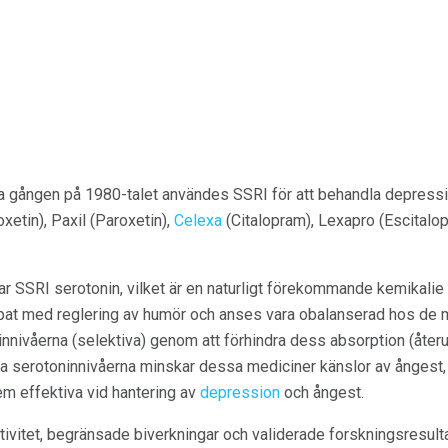
a gången på 1980-talet användes SSRI för att behandla depressio
xetin), Paxil (Paroxetin),
Celexa
(Citalopram), Lexapro (Escitalo
 SSRI serotonin, vilket är en naturligt förekommande kemikalie e
nippat med reglering av humör och anses vara obalanserad hos d
nnivåerna (selektiva) genom att förhindra dess absorption (återu
era serotoninnivåerna minskar dessa mediciner känslor av ångest,
em effektiva vid hantering av
depression
och ångest.
ktivitet, begränsade biverkningar och validerade forskningsresul