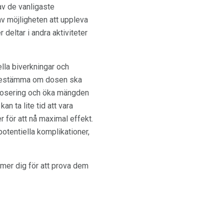
av de vanligaste
av möjligheten att uppleva
deltar i andra aktiviteter
ella biverkningar och
t bestämma om dosen ska
g dosering och öka mängden
n ta lite tid att vara
er för att nå maximal effekt.
potentiella komplikationer,
mer dig för att prova dem