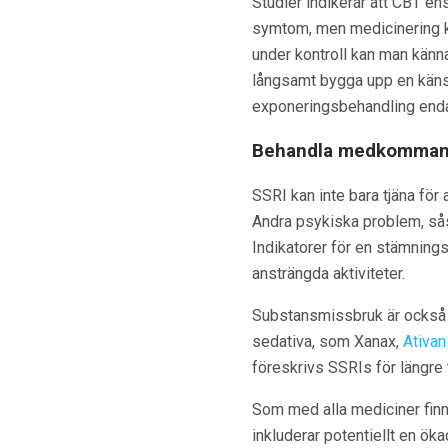
Studier indikerar att CBT ens
symtom, men medicinering ka
under kontroll kan man känna 
långsamt bygga upp en känsl
exponeringsbehandling enda
Behandla medkomman
SSRI kan inte bara tjäna f
Andra psykiska problem, sås
Indikatorer för en stämning
ansträngda aktiviteter.
Substansmissbruk är också rel
sedativa, som Xanax,
Ativan
föreskrivs SSRIs för längre ti
Som med alla mediciner finn
inkluderar potentiellt en ök