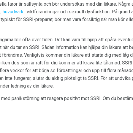
lla faror är sällsynta och bör undersökas med din läkare. Några 
e,
huvudvärk
, viktförändringar och sexuell dysfunktion. På grund 
ypiskt för SSRI-preparat, bör man vara försiktig när man kör eller 
garna blir ofta över tiden. Det kan vara till hjälp att spåra eventu
 när du tar en SSRI. Sådan information kan hjälpa din läkare at
t förändras. Vanligtvis kommer din läkare att starta dig med lå
ken dos som är rätt för dig kommer att kräva lite tålamod. SSRI ka
flera veckor för att börja se förbättringar och upp till flera månad
 inte fungerar, slutar du aldrig plötsligt ta SSRI. För att undvika 
der ledning av din läkare.
 med panikstörning att reagera positivt mot SSRI. Om du bestäm