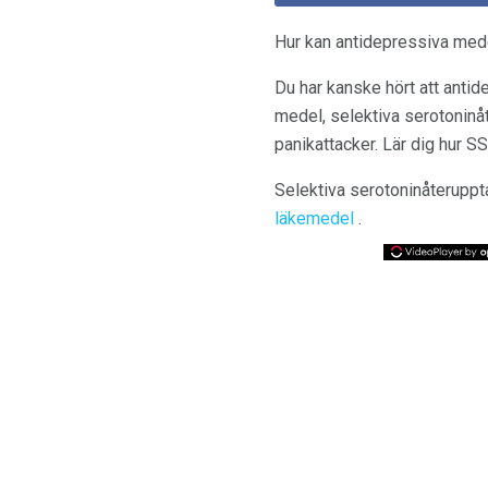
Hur kan antidepressiva med
Du har kanske hört att antid
medel, selektiva serotoninå
panikattacker. Lär dig hur S
Selektiva serotoninåteruppta
läkemedel
.