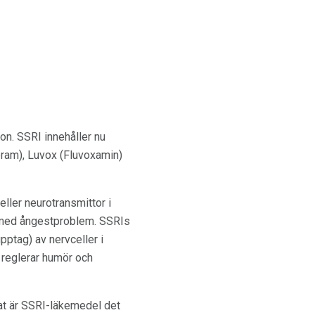
n. SSRI innehåller nu
pram), Luvox (Fluvoxamin)
ller neurotransmittor i
e med ångestproblem. SSRIs
pptag) av nervceller i
 reglerar humör och
tat är SSRI-läkemedel det