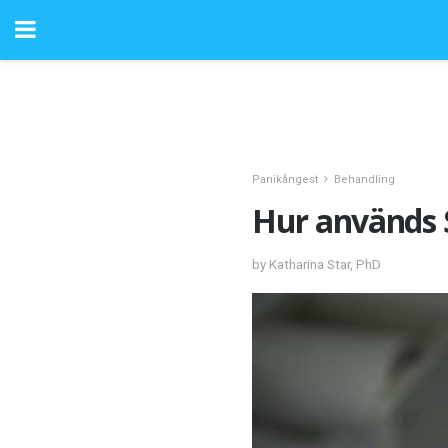
Panikångest
Behandling
Hur används S
by Katharina Star, PhD