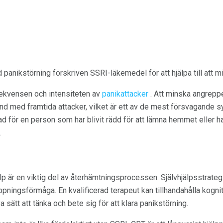
d panikstörning förskriven SSRI-läkemedel för att hjälpa till att
rekvensen och intensiteten av
panikattacker
. Att minska angrepp
mband med framtida attacker, vilket är ett av de mest försvagande
d för en person som har blivit rädd för att lämna hemmet eller har
.
jälp är en viktig del av återhämtningsprocessen. Självhjälpsstrateg
pningsförmåga. En kvalificerad terapeut kan tillhandahålla kogni
a sätt att tänka och bete sig för att klara panikstörning.