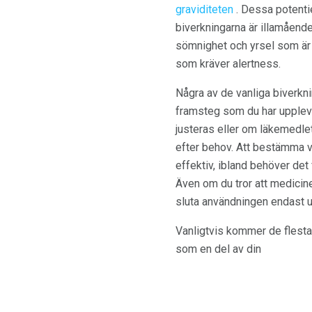
graviditeten
. Dessa potentie
biverkningarna är illamåend
sömnighet och yrsel som är t
som kräver alertness.
Några av de vanliga biverknin
framsteg som du har upplevt
justeras eller om läkemedle
efter behov. Att bestämma vil
effektiv, ibland behöver det 
Även om du tror att medicinen
sluta användningen endast un
Vanligtvis kommer de flesta
som en del av din