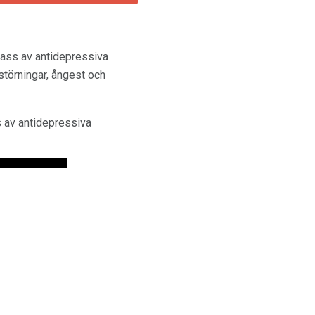
lass av antidepressiva
störningar, ångest och
s av antidepressiva