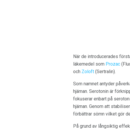
När de introducerades först
läkemedel som
Prozac
(Fluo
och
Zoloft
(Sertralin).
Som namnet antyder påverkar
hjärnan. Serotonin är förk
fokuserar enbart på serotoni
hjärnan. Genom att stabilis
förbättrar sömn vilket gör d
På grund av långsiktig effe