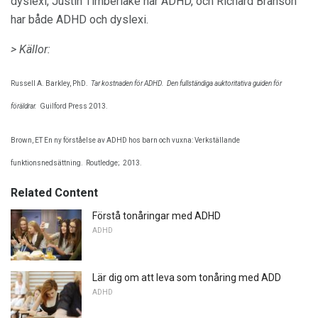
dyslexi, Justin Timberlake har ADHD, och Richard Branson
har både ADHD och dyslexi.
> Källor:
Russell A. Barkley, PhD.
Tar kostnaden för ADHD.
Den fullständiga auktoritativa guiden för
föräldrar.
Guilford Press 2013.
Brown, ET En ny förståelse av ADHD hos barn och vuxna: Verkställande
funktionsnedsättning.
Routledge;
2013.
Related Content
Förstå tonåringar med ADHD
ADHD
Lär dig om att leva som tonåring med ADD
ADHD