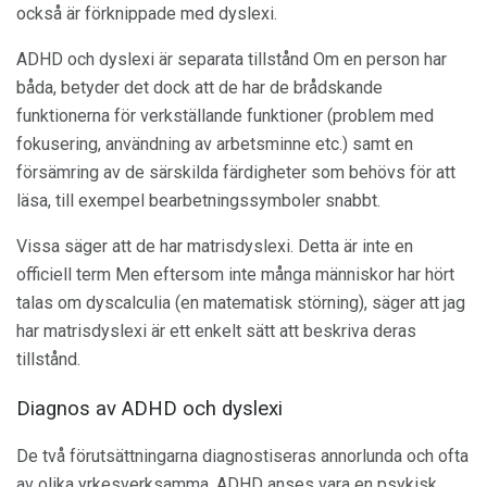
också är förknippade med dyslexi.
ADHD och dyslexi är separata tillstånd Om en person har
båda, betyder det dock att de har de brådskande
funktionerna för verkställande funktioner (problem med
fokusering, användning av arbetsminne etc.) samt en
försämring av de särskilda färdigheter som behövs för att
läsa, till exempel bearbetningssymboler snabbt.
Vissa säger att de har matrisdyslexi. Detta är inte en
officiell term Men eftersom inte många människor har hört
talas om dyscalculia (en matematisk störning), säger att jag
har matrisdyslexi är ett enkelt sätt att beskriva deras
tillstånd.
Diagnos av ADHD och dyslexi
De två förutsättningarna diagnostiseras annorlunda och ofta
av olika yrkesverksamma. ADHD anses vara en psykisk