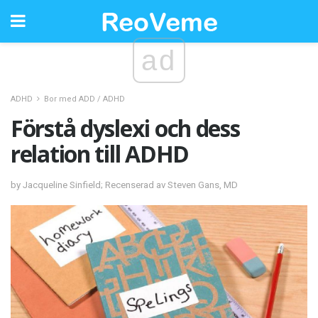
ad
ADHD
Bor med ADD / ADHD
Förstå dyslexi och dess
relation till ADHD
by Jacqueline Sinfield; Recenserad av Steven Gans, MD