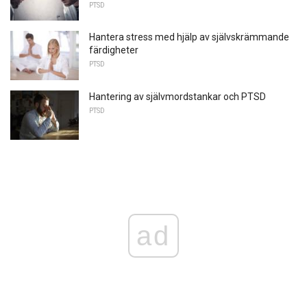
PTSD
Hantera stress med hjälp av självskrämmande
färdigheter
PTSD
Hantering av självmordstankar och PTSD
PTSD
ad