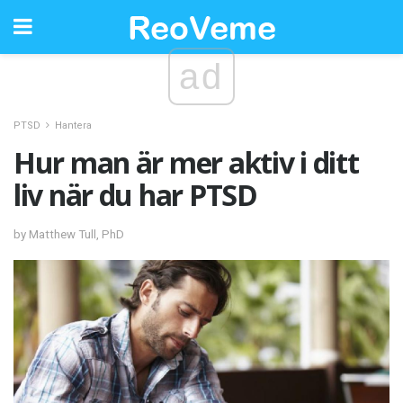
ad
PTSD
Hantera
Hur man är mer aktiv i ditt
liv när du har PTSD
by Matthew Tull, PhD