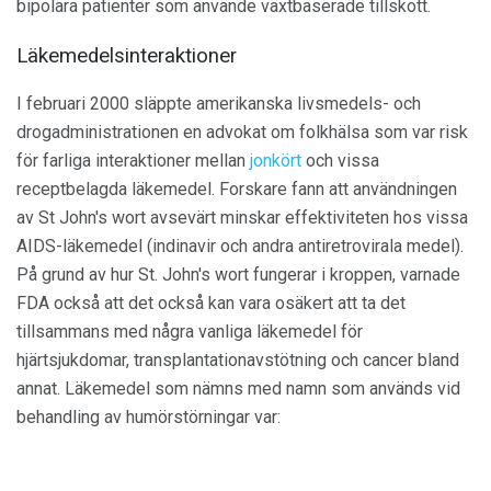
bipolära patienter som använde växtbaserade tillskott.
Läkemedelsinteraktioner
I februari 2000 släppte amerikanska livsmedels- och
drogadministrationen en advokat om folkhälsa som var risk
för farliga interaktioner mellan
jonkört
och vissa
receptbelagda läkemedel. Forskare fann att användningen
av St John's wort avsevärt minskar effektiviteten hos vissa
AIDS-läkemedel (indinavir och andra antiretrovirala medel).
På grund av hur St. John's wort fungerar i kroppen, varnade
FDA också att det också kan vara osäkert att ta det
tillsammans med några vanliga läkemedel för
hjärtsjukdomar, transplantationavstötning och cancer bland
annat. Läkemedel som nämns med namn som används vid
behandling av humörstörningar var: