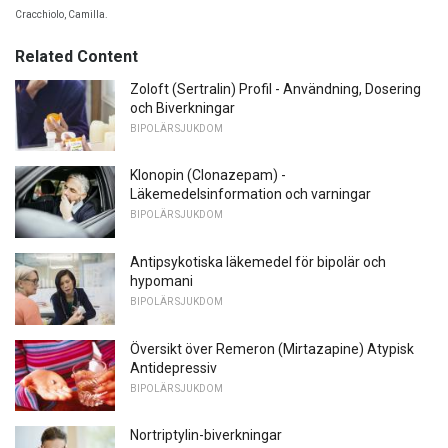
Cracchiolo, Camilla.
Related Content
Zoloft (Sertralin) Profil - Användning, Dosering
och Biverkningar
BIPOLÄR SJUKDOM
Klonopin (Clonazepam) -
Läkemedelsinformation och varningar
BIPOLÄR SJUKDOM
Antipsykotiska läkemedel för bipolär och
hypomani
BIPOLÄR SJUKDOM
Översikt över Remeron (Mirtazapine) Atypisk
Antidepressiv
BIPOLÄR SJUKDOM
Nortriptylin-biverkningar