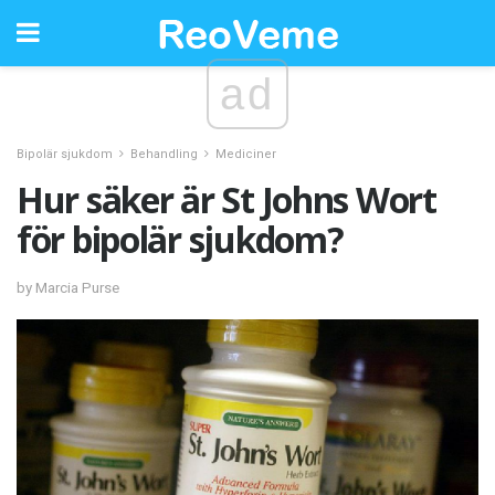
ad
Bipolär sjukdom
Behandling
Mediciner
Hur säker är St Johns Wort
för bipolär sjukdom?
by Marcia Purse