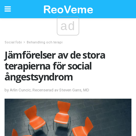
ad
Social fobi
Behandling och terapi
Jämförelser av de stora
terapierna för social
ångestsyndrom
by Arlin Cuncic; Recenserad av Steven Gans, MD