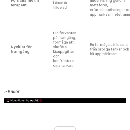
Förhållande till
undervisning genom
Läxan är
terapeut
metaforer,
tilldelad.
erfarenhetsövningar o
uppmärksamhetstränin
Din förväntan
på framgång,
förmåga att
En förmåga att lossna
Nycklar för
slutföra
från oroliga tankar och
framgång
läxuppgifter
bli uppmärksam.
och
konfrontera
dina tankar.
> Källor: