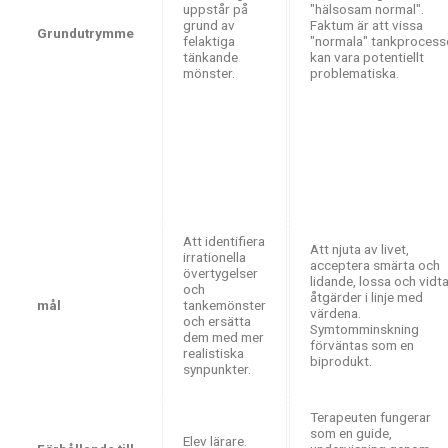
uppstår på
"hälsosam normal".
grund av
Faktum är att vissa
Grundutrymme
felaktiga
"normala" tankprocess
tänkande
kan vara potentiellt
mönster.
problematiska.
Att identifiera
Att njuta av livet,
irrationella
acceptera smärta och
övertygelser
lidande, lossa och vidt
och
åtgärder i linje med
mål
tankemönster
värdena.
och ersätta
Symtomminskning
dem med mer
förväntas som en
realistiska
biprodukt.
synpunkter.
Terapeuten fungerar
som en guide,
Elev lärare.