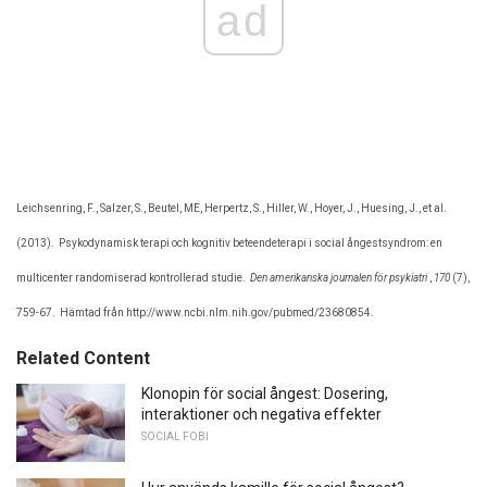
ad
Leichsenring, F., Salzer, S., Beutel, ME, Herpertz, S., Hiller, W., Hoyer, J., Huesing, J., et al.
(2013).
Psykodynamisk terapi och kognitiv beteendeterapi i social ångestsyndrom: en
multicenter randomiserad kontrollerad studie.
Den amerikanska journalen för psykiatri
,
170
(7),
759-67.
Hämtad från http://www.ncbi.nlm.nih.gov/pubmed/23680854.
Related Content
Klonopin för social ångest: Dosering,
interaktioner och negativa effekter
SOCIAL FOBI