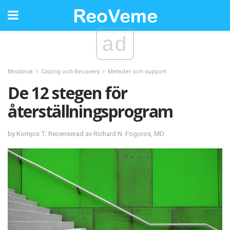
ad
Missbruk
Coping och Recovery
Metoder och support
De 12 stegen för
återställningsprogram
by Kompis T; Recenserad av Richard N. Fogoros, MD