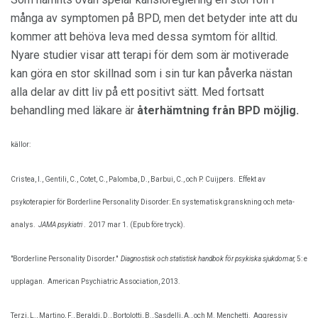
många av symptomen på BPD, men det betyder inte att du
kommer att behöva leva med dessa symtom för alltid.
Nyare studier visar att terapi för dem som är motiverade
kan göra en stor skillnad som i sin tur kan påverka nästan
alla delar av ditt liv på ett positivt sätt. Med fortsatt
behandling med läkare är
återhämtning från BPD möjlig.
källor:
Cristea, I., Gentili, C., Cotet, C., Palomba, D., Barbui, C., och P. Cuijpers.
Effekt av
psykoterapier för Borderline Personality Disorder: En systematisk granskning och meta-
analys.
JAMA psykiatri
.
2017 mar 1. (Epub före tryck).
"Borderline Personality Disorder."
Diagnostisk och statistisk handbok för psykiska sjukdomar,
5: e
upplagan.
American Psychiatric Association, 2013.
Terzi, L., Martino, F., Beraldi, D., Bortolotti, B., Sasdelli, A., och M. Menchetti.
Aggressiv