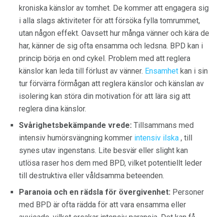
kroniska känslor av tomhet. De kommer att engagera sig
i alla slags aktiviteter för att försöka fylla tomrummet,
utan någon effekt. Oavsett hur många vänner och kära de
har, känner de sig ofta ensamma och ledsna. BPD kan i
princip börja en ond cykel. Problem med att reglera
känslor kan leda till förlust av vänner.
Ensamhet
kan i sin
tur förvärra förmågan att reglera känslor och känslan av
isolering kan störa din motivation för att lära sig att
reglera dina känslor.
Svårighetsbekämpande vrede:
Tillsammans med
intensiv humörsvängning kommer
intensiv ilska
, till
synes utav ingenstans. Lite besvär eller slight kan
utlösa raser hos dem med BPD, vilket potentiellt leder
till destruktiva eller våldsamma beteenden.
Paranoia och en rädsla för övergivenhet:
Personer
med BPD är ofta rädda för att vara ensamma eller