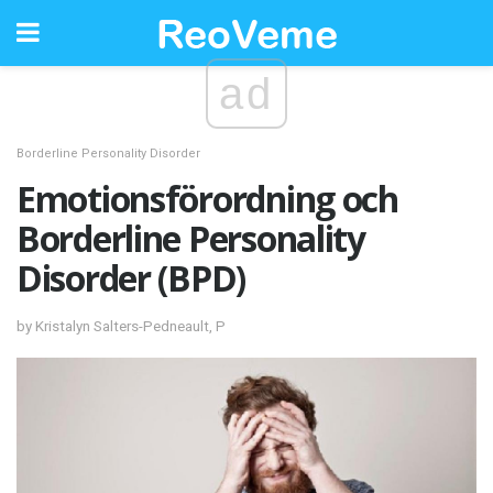
ad
Borderline Personality Disorder
Emotionsförordning och
Borderline Personality
Disorder (BPD)
by Kristalyn Salters-Pedneault, P