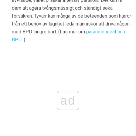
avvisade, vilket orsakar intensiv paranoia. Det kan få
dem att agera tvångsmässigt och ständigt söka
försäkran. Tyvärr kan många av de beteenden som härrör
från ett behov av lugnhet leda människor att driva någon
med BPD längre bort. (Läs mer om
paranoid ideation i
BPD
.)
ad