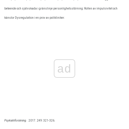
beteende och självskada i gränslinje personlighetsstörning: Rollen av impulsivitet och
känslor Dysregulation i en prov av polikliniker.
ad
Psykiatriforskning
.
2017. 249: 321-326.