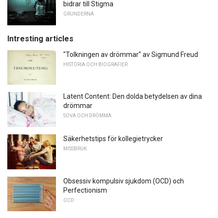
bidrar till Stigma
GRUNDERNA
Intresting articles
"Tolkningen av drömmar" av Sigmund Freud
HISTORIA OCH BIOGRAFIER
Latent Content: Den dolda betydelsen av dina
drömmar
SOVA OCH DRÖMMA
Säkerhetstips för kollegietrycker
MISSBRUK
Obsessiv kompulsiv sjukdom (OCD) och
Perfectionism
OCD