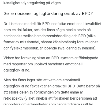
känslighetsdysregulering på vägen.
Ger emosionell ogiltigförklaring orsak av BPD?
Dr. Linehans modell för BPD innefattar emotionell invaliditet
som en riskfaktor, och det finns några starka bevis på
sambandet mellan barndomsmishandling och BPD (olika
former av misshandel, såsom känslomässig försumlighet
och fysiskt missbruk, är iboende invalidering av känslor).
Vidare har forskning visat att BPD-symtom är förknippade
med rapporter om upplevd barndoms emotionell
ogiltigförklaring.
Men det finns inget sätt att veta om emotionell
ogiltigförklaring faktiskt är en orsak till BPD. Detta beror på
att större delen av forskningen om detta ämne är
retrospektiv (vilket innebär att forskaren ber personen att
rapportera om erfarenheter som hände tidigare i sitt liv,