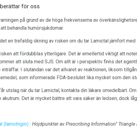
berättar för oss
varningen på grund av de höga frekvenserna av överkänslighetsr
att behandla humörsjukdomar.
 det en trefaldig ökning av risken om du tar Lamictal jämfört med
en att fördubblas ytterligare. Det är emellertid viktigt att notera
mmer att sluta med SJS. Om allt är i perspektiv finns det egentl
nträffar. I slutändan var det allvaret av reaktionen, liksom tillgån
emedel, som informerade FDA-beslutet lika mycket som den stati
får utslag när du tar Lamictal, kontakta din läkare omedelbart. Om
te akutrum. Det är mycket bättre att vara säker än ledsen, dock låg
l (lamotrigin)
: Höjdpunkter av Prescribing Information" Triangle 