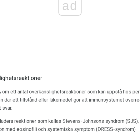
ad
ighetsreaktioner
A om ett antal överkänslighetsreaktioner som kan uppstå hos per
 där ett tillstånd eller läkemedel gör att immunsystemet överreager
 svar.
ludera reaktioner som kallas Stevens-Johnsons syndrom (SJS), 
ion med eosinofili och systemiska symptom (DRESS-syndrom).