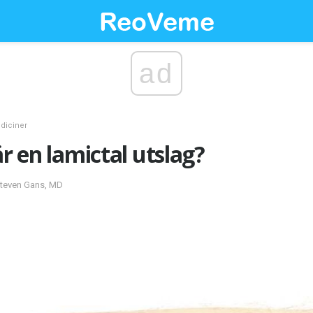
ad
diciner
är en lamictal utslag?
Steven Gans, MD