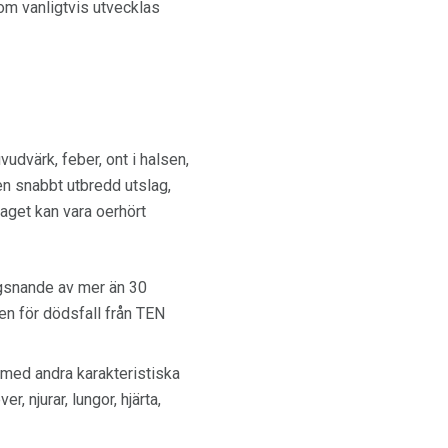
som vanligtvis utvecklas
värk, feber, ont i halsen,
en snabbt utbredd utslag,
aget kan vara oerhört
gsnande av mer än 30
en för dödsfall från TEN
med andra karakteristiska
 njurar, lungor, hjärta,