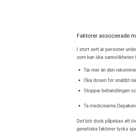
Faktorer associerade m
I stort sett är personer und
som kan öka sannolikheten fö
Tar mer än den rekomme
Öka dosen för snabbt när
Stoppar behandlingen och
Ta medicinerna Depakene 
Det bör dock påpekas att ö
genetiska faktorer tycks spel