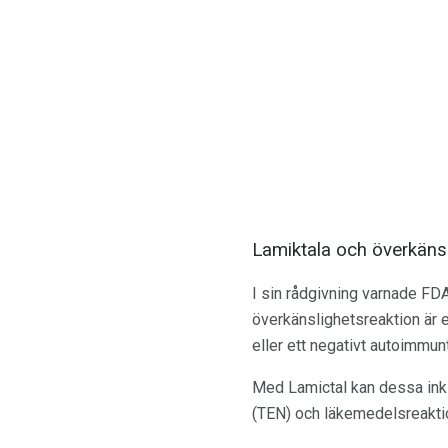
Lamiktala och överkänsl
I sin rådgivning varnade FD
överkänslighetsreaktion är en
eller ett negativt autoimmunt
Med Lamictal kan dessa ink
(TEN) och läkemedelsreakt