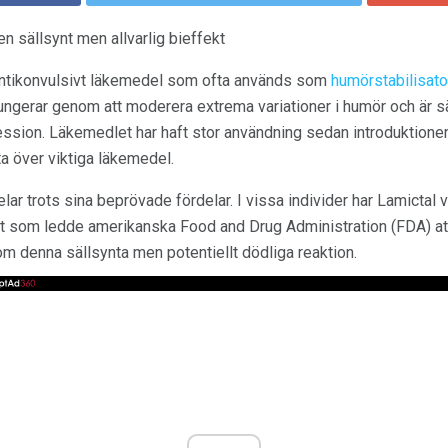
n sällsynt men allvarlig bieffekt
t antikonvulsivt läkemedel som ofta används som
humörstabilisato
ungerar genom att moderera extrema variationer i humör och är sä
ression. Läkemedlet har haft stor användning sedan introduktione
a över viktiga läkemedel.
ar trots sina beprövade fördelar. I vissa individer har Lamictal var
tat som ledde amerikanska Food and Drug Administration (FDA) att
 denna sällsynta men potentiellt dödliga reaktion.