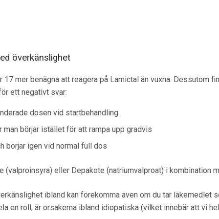
ed överkänslighet
er 17 mer benägna att reagera på Lamictal än vuxna. Dessutom finn
r ett negativt svar:
nderade dosen vid startbehandling
 man börjar istället för att rampa upp gradvis
 börjar igen vid normal full dos
(valproinsyra) eller Depakote (natriumvalproat) i kombination 
verkänslighet ibland kan förekomma även om du tar läkemedlet 
a en roll, är orsakerna ibland idiopatiska (vilket innebär att vi hel