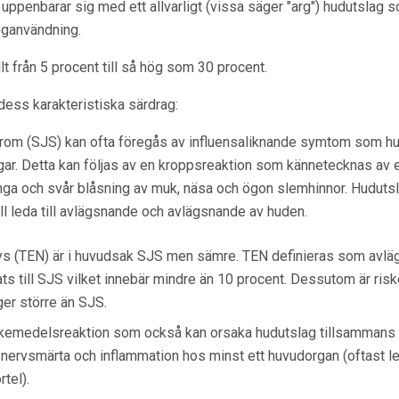
r uppenbarar sig med ett allvarligt (vissa säger "arg") hudutslag 
roganvändning.
llt från 5 procent till så hög som 30 procent.
 dess karakteristiska särdrag:
m (SJS) kan ofta föregås av influensaliknande symtom som huvud
ngar. Detta kan följas av en kroppsreaktion som kännetecknas av 
unga och svår blåsning av muk, näsa och ögon slemhinnor. Hudutsl
ll leda till avlägsnande och avlägsnande av huden.
ys (TEN) är i huvudsak SJS men sämre. TEN definieras som avlä
ts till SJS vilket innebär mindre än 10 procent. Dessutom är risk
er större än SJS.
emedelsreaktion som också kan orsaka hudutslag tillsammans 
ervsmärta och inflammation hos minst ett huvudorgan (oftast lever,
tel).