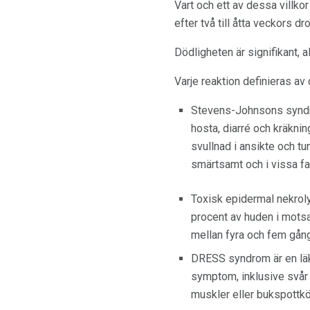
Vart och ett av dessa villko
efter två till åtta veckors d
Dödligheten är signifikant, a
Varje reaktion definieras av
Stevens-Johnsons syndro
hosta, diarré och kräkni
svullnad i ansikte och t
smärtsamt och i vissa fa
Toxisk epidermal nekrol
procent av huden i motsa
mellan fyra och fem gång
DRESS syndrom är en läk
symptom, inklusive svår n
muskler eller bukspottkör