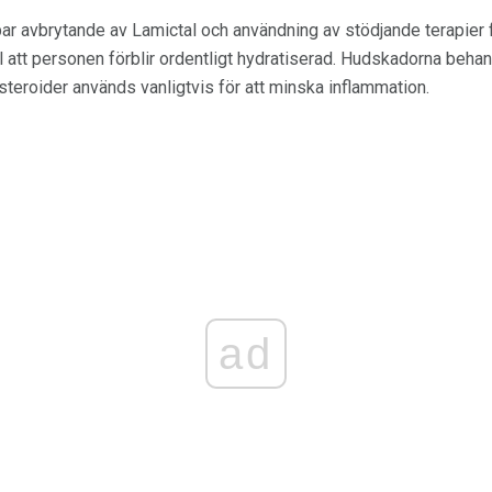
r avbrytande av Lamictal och användning av stödjande terapier f
ill att personen förblir ordentligt hydratiserad. Hudskadorna beh
steroider används vanligtvis för att minska inflammation.
ad