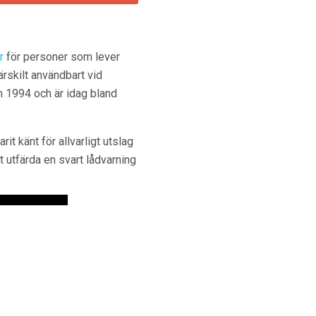
r
för personer som lever
rskilt användbart vid
n 1994 och är idag bland
it känt för allvarligt utslag
 utfärda en svart lådvarning