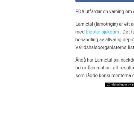
FDA utfärdar en varning om e
Lamictal (lamotrigin) är et
med
bipolär sjukdom
. Det f
behandling av allvarlig dep
Världshälsoorganisterns list
Ändå har Lamictal sin nackdel
och inflammation, ett resul
som rådde konsumenterna om