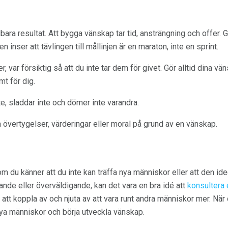
bara resultat. Att bygga vänskap tar tid, ansträngning och offer.
n inser att tävlingen till mållinjen är en maraton, inte en sprint.
r, var försiktig så att du inte tar dem för givet. Gör alltid dina v
mt för dig.
te, sladdar inte och dömer inte varandra.
övertygelser, värderingar eller moral på grund av en vänskap.
om du känner att du inte kan träffa nya människor eller att den ide
nde eller överväldigande, kan det vara en bra idé att
konsultera 
att koppla av och njuta av att vara runt andra människor mer. När
a nya människor och börja utveckla vänskap.