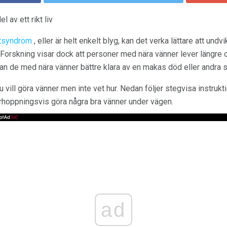
l av ett rikt liv
stsyndrom
, eller är helt enkelt blyg, kan det verka lättare att undv
t. Forskning visar dock att personer med nära vänner lever längre 
de med nära vänner bättre klara av en makas död eller andra sto
vill göra vänner men inte vet hur. Nedan följer stegvisa instruktio
rhoppningsvis göra några bra vänner under vägen.
ad