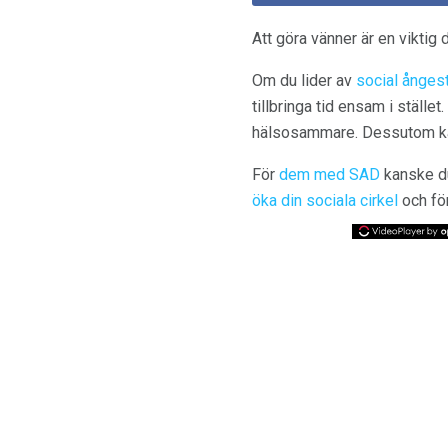
Att göra vänner är en viktig de
Om du lider av
social ånge
tillbringa tid ensam i ställe
hälsosammare. Dessutom kan 
För
dem med SAD
kanske du 
öka din sociala cirkel
och fö