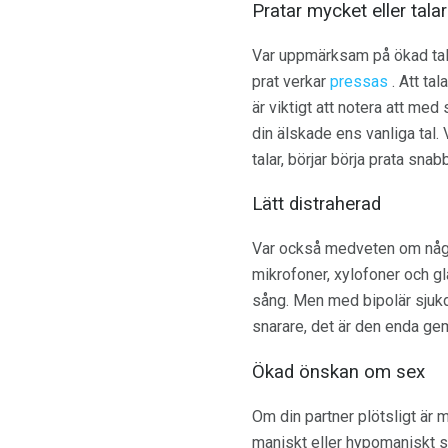
Pratar mycket eller talar
Var uppmärksam på ökad talk
prat verkar
pressas
. Att ta
är viktigt att notera att m
din älskade ens vanliga tal
talar, börjar börja prata sna
Lätt distraherad
Var också medveten om någ
mikrofoner, xylofoner och gl
sång. Men med bipolär sjukdo
snarare, det är den enda 
Ökad önskan om sex
Om din partner plötsligt är
maniskt eller hypomaniskt 