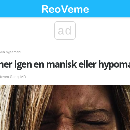
ad
och hypomani
er igen en manisk eller hypoma
Steven Gans, MD