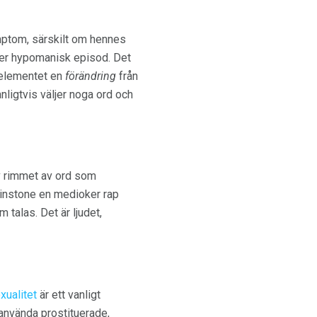
mptom, särskilt om hennes
ller hypomanisk episod. Det
e elementet en
förändring
från
ligtvis väljer noga ord och
av rimmet av ord som
tminstone en medioker rap
 talas. Det är ljudet,
xualitet
är ett vanligt
använda prostituerade,