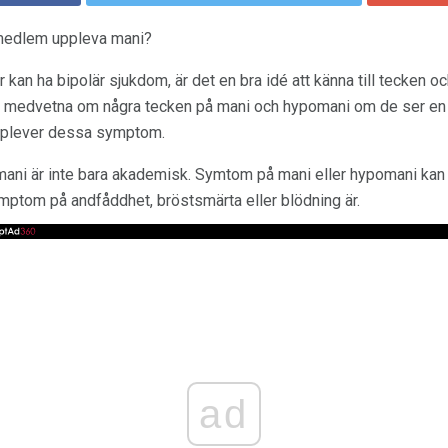
emedlem uppleva mani?
 kan ha bipolär sjukdom, är det en bra idé att känna till tecken o
 medvetna om några tecken på mani och hypomani om de ser en 
pplever dessa symptom.
ani är inte bara akademisk. Symtom på mani eller hypomani kan
mptom på andfåddhet, bröstsmärta eller blödning är.
ad