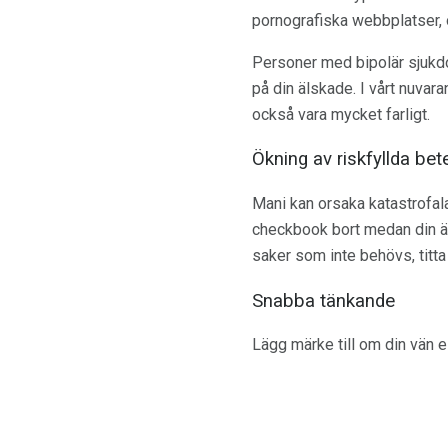
pornografiska webbplatser, 
Personer med bipolär sjukdom
på din älskade. I vårt nuvar
också vara mycket farligt.
Ökning av riskfyllda be
Mani kan orsaka katastrofala
checkbook bort medan din äl
saker som inte behövs, titta
Snabba tänkande
Lägg märke till om din vän e