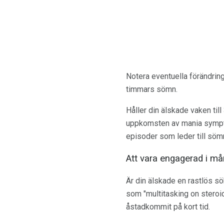
Notera eventuella förändring
timmars sömn.
Håller din älskade vaken til
uppkomsten av mania sympto
episoder som leder till söm
Att vara engagerad i må
Är din älskade en rastlös s
som "multitasking on steroids
åstadkommit på kort tid.