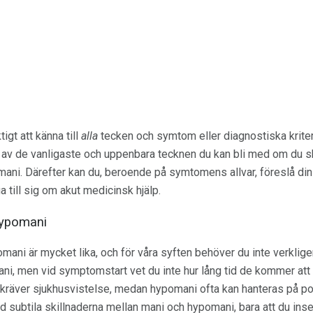
igt att känna till
alla
tecken och symtom eller diagnostiska kriter
ågra av de vanligaste och uppenbara tecknen du kan bli med om du s
ani. Därefter kan du, beroende på symtomens allvar, föreslå din 
nga till sig om akut medicinsk hjälp.
hypomani
ni är mycket lika, och för våra syften behöver du inte verklige
ni, men vid symptomstart vet du inte hur lång tid de kommer att 
a kräver sjukhusvistelse, medan hypomani ofta kan hanteras på poli
and subtila skillnaderna mellan mani och hypomani, bara att du ins