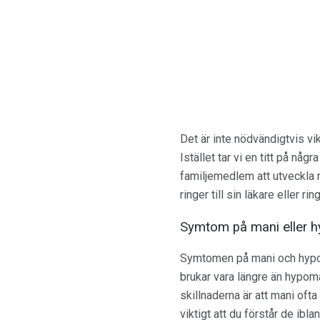
Det är inte nödvändigtvis vikt
Istället tar vi en titt på n
familjemedlem att utveckla m
ringer till sin läkare eller ri
Symtom på mani eller 
Symtomen på mani och hypoma
brukar vara längre än hypoma
skillnaderna är att mani oft
viktigt att du förstår de ibl