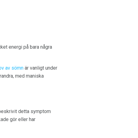
cket energi på bara några
ov av sömn
är vanligt under
randra, med maniska
 beskrivit detta symptom
kade gör eller har