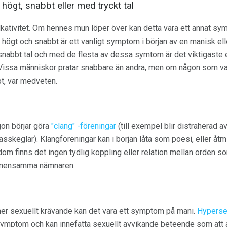
 högt, snabbt eller med tryckt tal
ativitet. Om hennes mun löper över kan detta vara ett annat sy
la högt och snabbt är ett vanligt symptom i början av en manisk e
ed snabbt tal och med de flesta av dessa symtom är det viktigast
. Vissa människor pratar snabbare än andra, men om någon som van
bbt, var medveten.
on börjar göra
"clang" -föreningar
(till exempel blir distraherad 
asskeglar). Klangföreningar kan i början låta som poesi, eller å
m finns det ingen tydlig koppling eller relation mellan orden som
gemensamma nämnaren.
 mer sexuellt krävande kan det vara ett symptom på mani.
Hyperse
symptom och kan innefatta sexuellt avvikande beteende som att 