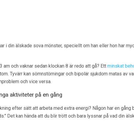
ar i din älskade sova mönster, speciellt om han eller hon har my
l 3 am och vaknar sedan klockan 8 är redo att gå? Ett
minskat beh
m. Tyvärr kan sömnstörningar och bipolär sjukdom matas av va
nproblem och vice versa.
nga aktiviteter på en gång
ökning efter sätt att arbeta med extra energi? Någon har en gång
." Det kan hända att du blir trött och bara lyssnar på vad din äls