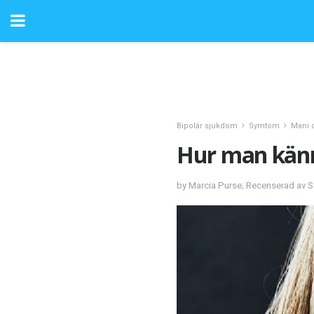
Bipolär sjukdom
Symtom
Mani 
Hur man känn
by Marcia Purse; Recenserad av 