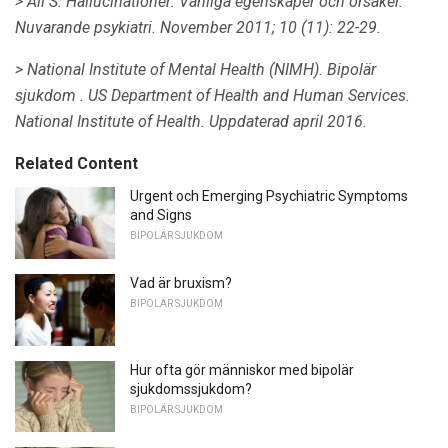
> Ali S. Hallucinationer: Vanliga egenskaper och orsaker.
Nuvarande psykiatri.
November 2011; 10 (11): 22-29.
> National Institute of Mental Health (NIMH).
Bipolär
sjukdom .
US Department of Health and Human Services.
National Institute of Health.
Uppdaterad april 2016.
Related Content
Urgent och Emerging Psychiatric Symptoms
and Signs
BIPOLÄR SJUKDOM
Vad är bruxism?
BIPOLÄR SJUKDOM
Hur ofta gör människor med bipolär
sjukdomssjukdom?
BIPOLÄR SJUKDOM