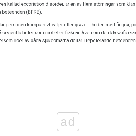
ven kallad excoriation disorder, är en av flera störningar som kla
a beteenden (BFRB).
r personen kompulsivt väljer eller gräver i huden med fingrar, pin
å oegentligheter som mol eller fräknar. Även om den klassificera
ersom lider av båda sjukdomarna deltar i repeterande beteenden,
ad