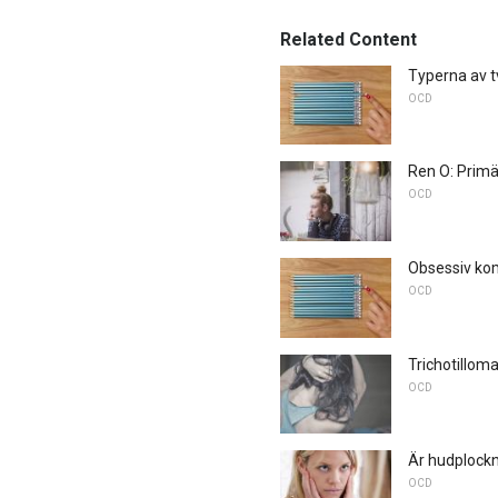
Related Content
Typerna av 
OCD
Ren O: Prim
OCD
Obsessiv ko
OCD
Trichotillom
OCD
Är hudplock
OCD