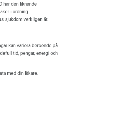
D har den liknande
aker i ordning.
ras sjukdom verkligen är.
ngar kan variera beroende på
efull tid, pengar, energi och
ata med din läkare.