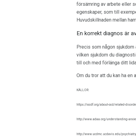
försämring av arbete eller s
egenskaper, som till exempel
Huvudskillnaden mellan hams
En korrekt diagnos är a
Precis som någon sjukdom är
vilken sjukdom du diagnostis
till och med förlänga ditt lid
Om du tror att du kan ha en 
KÄLLOR:
https://iocdf.org/about-ocd/related-disord
http://www.adaa.org/understanding-anxi
http://www.ucdmc.ucdavis.edu/psychiatr