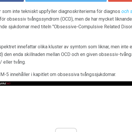
r som inte tekniskt uppfyller diagnoskriterierna för diagnos
och s
för obsessiv tvångssyndrom (OCD), men de har mycket liknand
knande sjukdomar med titeln "Obsessive-Compulsive Related Diso
pektret innefattar olika kluster av symtom som liknar, men int
id) den enda skillnaden mellan OCD och en given obsessiv-tvång
 eller tvång.
M-5 innehåller i kapitlet om obsessiva tvångssjukdomar.