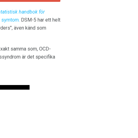
tatistisk handbok för
e
symtom.
DSM-5 har ett helt
rders", även känd som
e exakt samma som, OCD-
ssyndrom är det specifika