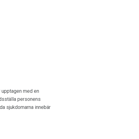
er upptagen med en
edsställa personens
båda sjukdomarna innebär