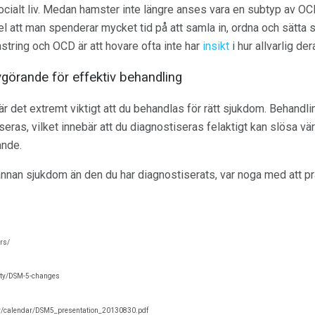
ocialt liv. Medan hamster inte längre anses vara en subtyp av OC
 att man spenderar mycket tid på att samla in, ordna och sätta s
tring och OCD är att hovare ofta inte har
insikt
i hur allvarlig de
vgörande för effektiv behandling
 det extremt viktigt att du behandlas för rätt sjukdom. Behandli
eras, vilket innebär att du diagnostiseras felaktigt kan slösa värd
ande.
annan sjukdom än den du har diagnostiserats, var noga med att pr
ers/
ety/DSM-5-changes
y/calendar/DSM5_presentation_20130830.pdf