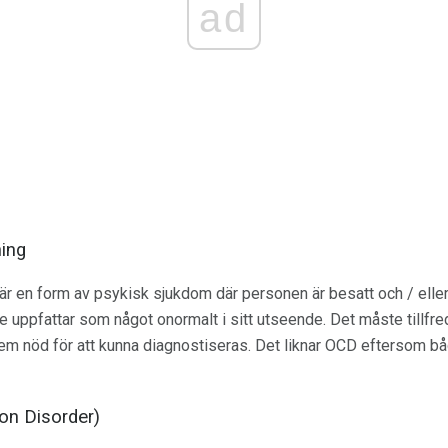
ad
ing
är en form av psykisk sjukdom där personen är besatt och / ell
de uppfattar som något onormalt i sitt utseende. Det måste tillfr
xtrem nöd för att kunna diagnostiseras. Det liknar OCD eftersom 
ion Disorder)