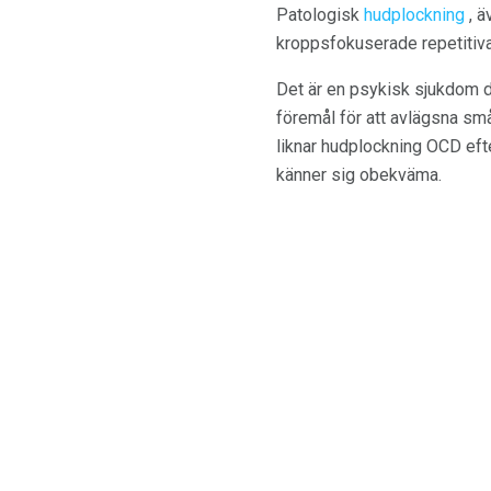
Patologisk
hudplockning
, ä
kroppsfokuserade repetitiv
Det är en psykisk sjukdom dä
föremål för att avlägsna sm
liknar hudplockning OCD eft
känner sig obekväma.