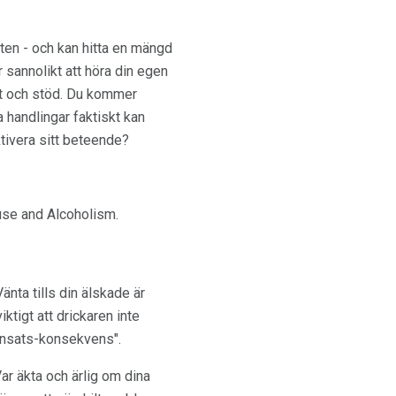
sten - och kan hitta en mängd
r sannolikt att höra din egen
tet och stöd. Du kommer
a handlingar faktiskt kan
aktivera sitt beteende?
use and Alcoholism.
nta tills din älskade är
iktigt att drickaren inte
 insats-konsekvens".
ar äkta och ärlig om dina