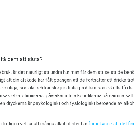
 få dem att sluta?
ruk, är det naturligt att undra hur man får dem att se att de behö
ligt att din älskade har fått poängen att de fortsätter att dricka t
rsonliga, sociala och kanske juridiska problem som skulle få de f
sas eller elimineras, påverkar inte alkoholikerna på samma sätt. D
men dryckerna är psykologiskt och fysiologiskt beroende av alkoh
 troligen vet, är att många alkoholister har
förnekande att det fi