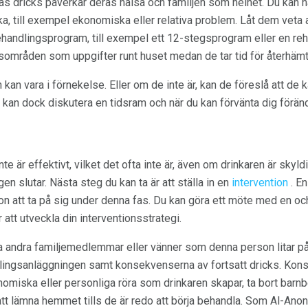
as dricks påverkar deras hälsa och familjen som helhet. Du kan 
a, till exempel ekonomiska eller relativa problem. Låt dem veta 
 behandlingsprogram, till exempel ett 12-stegsprogram eller en r
rsområden som uppgifter runt huset medan de tar tid för återhämt
 kan vara i förnekelse. Eller om de inte är, kan de föreslå att de
 kan dock diskutera en tidsram och när du kan förvänta dig förän
e är effektivt, vilket det ofta inte är, även om drinkaren är skyldig
en slutar. Nästa steg du kan ta är att ställa in en
intervention
. En
son att ta på sig under denna fas. Du kan göra ett möte med en oc
r att utveckla din interventionsstrategi.
ta andra familjemedlemmar eller vänner som denna person litar på
lingsanläggningen samt konsekvenserna av fortsatt dricks. Kons
omiska eller personliga röra som drinkaren skapar, ta bort barnb
tt lämna hemmet tills de är redo att börja behandla. Som Al-Anon 