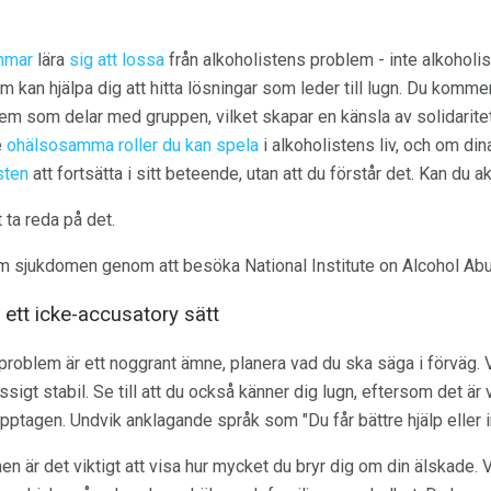
mmar
lära
sig att lossa
från alkoholistens problem - inte alkoholi
om kan hjälpa dig att hitta lösningar som leder till lugn. Du komme
r dem som delar med gruppen, vilket skapar en känsla av solidari
e
ohälsosamma roller du kan spela
i alkoholistens liv, och om din
sten
att fortsätta i sitt beteende, utan att du förstår det. Kan du 
 ta reda på det.
om sjukdomen genom att besöka National Institute on Alcohol Ab
ett icke-accusatory sätt
problem är ett noggrant ämne, planera vad du ska säga i förväg. Vä
sigt stabil. Se till att du också känner dig lugn, eftersom det är v
upptagen. Undvik anklagande språk som "Du får bättre hjälp eller
n är det viktigt att visa hur mycket du bryr dig om din älskade. V