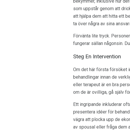
bekymmer, inklusive hur der
som uppstår genom att drick
att hjälpa dem att hitta ett
ta över några av sina ansva
Förvänta lite tryck. Personen
fungerar sällan någonsin. Du
Steg En Intervention
Om det här första försöket int
behandlingar innan de verklig
eller terapeut är en bra per
om de är ovilliga, gå själv fö
Ett ingripande inkluderar of
presentera idéer för behand
vägra att plocka upp de ekon
av spousal eller fråga dem a