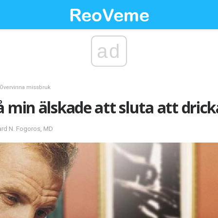
ad
Övervinna missbruk
 min älskade att sluta att drick
ard N. Fogoros, MD