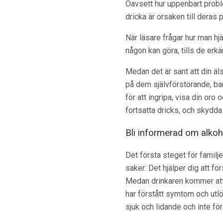
Oavsett hur uppenbart probl
dricka är orsaken till deras
När läsare frågar hur man hjä
någon kan göra, tills de erkä
Medan det är sant att din äls
på dem självförstörande, bar
för att ingripa, visa din or
fortsatta dricks, och skydda 
Bli informerad om alko
Det första steget för famil
saker: Det hjälper dig att fö
Medan drinkaren kommer att b
har förstått symtom och utlös
sjuk och lidande och inte fö