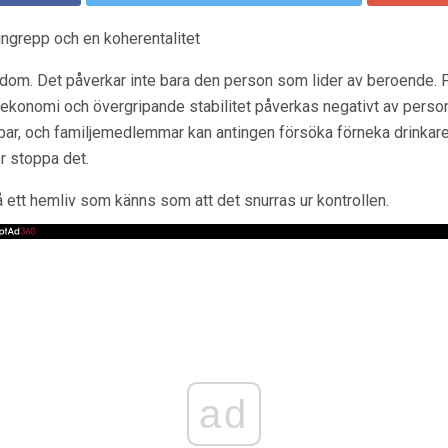
 ingrepp och en koherentalitet
kdom. Det påverkar inte bara den person som lider av beroende. 
 ekonomi och övergripande stabilitet påverkas negativt av pers
bar, och familjemedlemmar kan antingen försöka förneka drinkar
er stoppa det.
å ett hemliv som känns som att det snurras ur kontrollen.
ad