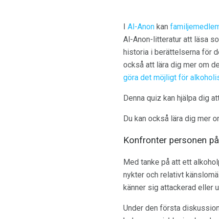
I
Al-Anon
kan
familjemedle
Al-Anon-litteratur att läsa s
historia i berättelserna fö
också att lära dig mer om d
göra det möjligt för alkoholi
Denna quiz kan hjälpa dig att
Du kan också lära dig mer 
Konfronter personen på 
Med tanke på att ett alkohol
nykter och relativt känslomäs
känner sig attackerad eller 
Under den första diskussione