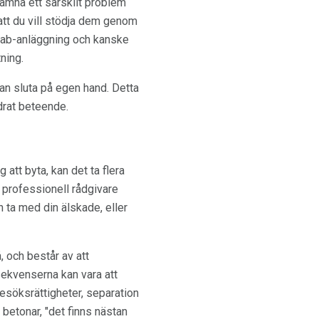
nämna ett särskilt problem
att du vill stödja dem genom
ehab-anläggning och kanske
ning.
 kan sluta på egen hand. Detta
drat beteende.
 att byta, kan det ta flera
 professionell rådgivare
h ta med din älskade, eller
, och består av att
ekvenserna kan vara att
esöksrättigheter, separation
betonar, "det finns nästan