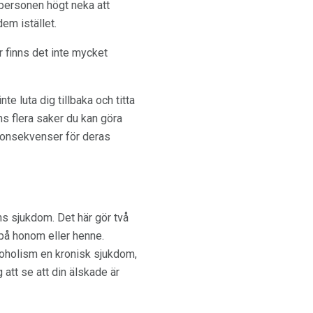
personen högt neka att
em istället.
rr finns det inte mycket
e luta dig tillbaka och titta
ns flera saker du kan göra
a konsekvenser för deras
ns sjukdom. Det här gör två
a på honom eller henne.
koholism en kronisk sjukdom,
 att se att din älskade är