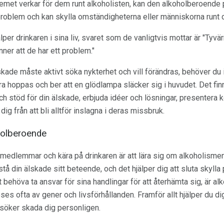
emet verkar för dem runt alkoholisten, kan den alkoholberoende 
 problem och kan skylla omständigheterna eller människorna runt d
lper drinkaren i sina liv, svaret som de vanligtvis mottar är "Tyvä
nner att de har ett problem."
kade måste aktivt söka nykterhet och vill förändras, behöver du int
a hoppas och ber att en glödlampa släcker sig i huvudet. Det fin
o och stöd för din älskade, erbjuda idéer och lösningar, presenter
dig från att bli alltför inslagna i deras missbruk.
holberoende
jemedlemmar och kära på drinkaren är att lära sig om alkoholisme
rstå din älskade sitt beteende, och det hjälper dig att sluta skyll
ehöva ta ansvar för sina handlingar för att återhämta sig, är al
es ofta av gener och livsförhållanden. Framför allt hjälper du dig
rsöker skada dig personligen.