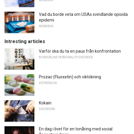
MISSBRUK
Vad du borde veta om USAs svindlande opioida
epidemi
MISSBRUK
Intresting articles
Varför ska du ta en paus från konfrontation
BORDERLINE PERSONALITY DISORDER
Prozac (Fluoxetin) och viktökning
DEPRESSION
Kokain
DISORDERS
En dag i livet för en tonåring med social