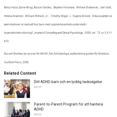
Betsy Hoza, Sylvie Mrug, Alyson Gerdes;
Stephen Hinshaw;
William Bukowski;
Joel Gold;
Helena Kraemer;
William Pelham, Jr .;
Timothy Wigal;
L. Eugene Arnold;
Vilka aspekter av
peerrelationer är nedsatt hos barn med uppmärksamhetsunderskott /
hyperaktivitetsstörning?,
Journal of Consulting and Clinical Psychology
, 2005, vol.
73, nr 3, 411-
423.
Russell Barkley, tar ansvar för ADHD: Den fullständiga, auktoritativa guiden för föräldrar,
Guilford Press, 2005.
Related Content
Ditt ADHD-barn och en lycklig tacksägelse
ADHD
Parent-to-Parent Program för att hantera
ADHD
ADHD