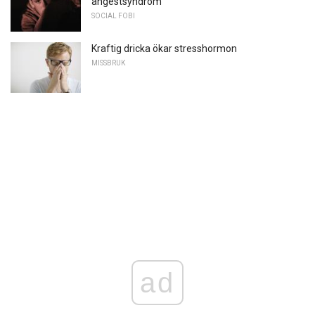
ångestsyndrom
SOCIAL FOBI
Kraftig dricka ökar stresshormon
MISSBRUK
ad