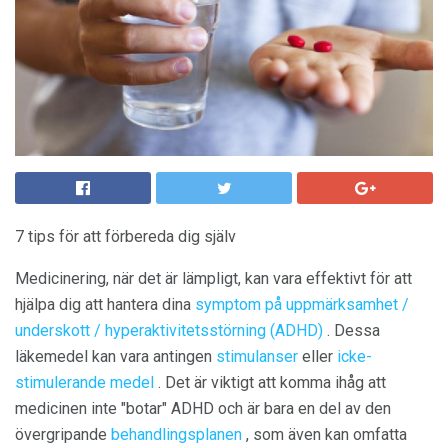
7 tips för att förbereda dig själv
Medicinering, när det är lämpligt, kan vara effektivt för att
hjälpa dig att hantera dina
symptom på uppmärksamhet /
underskott / hyperaktivitetsstörning (ADHD)
. Dessa
läkemedel kan vara antingen
stimulanser
eller
icke-
stimulerande medel
. Det är viktigt att komma ihåg att
medicinen inte "botar" ADHD och är bara en del av den
övergripande
behandlingsplanen
, som även kan omfatta