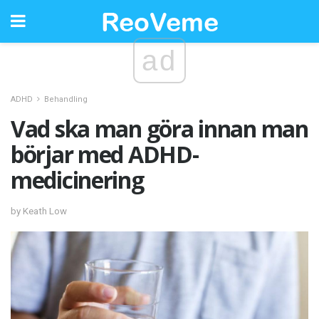
ad
ADHD
Behandling
Vad ska man göra innan man
börjar med ADHD-
medicinering
by Keath Low