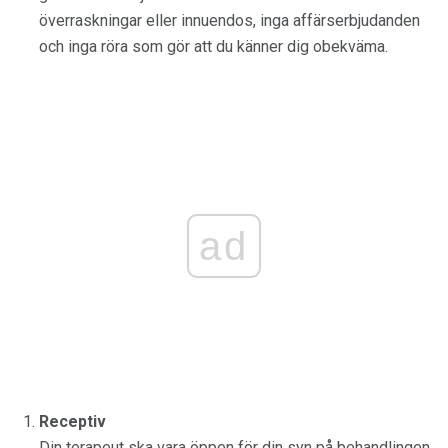
överraskningar eller innuendos, inga affärserbjudanden
och inga röra som gör att du känner dig obekväma.
ad
Receptiv
Din terapeut ska vara öppen för din syn på behandlingen